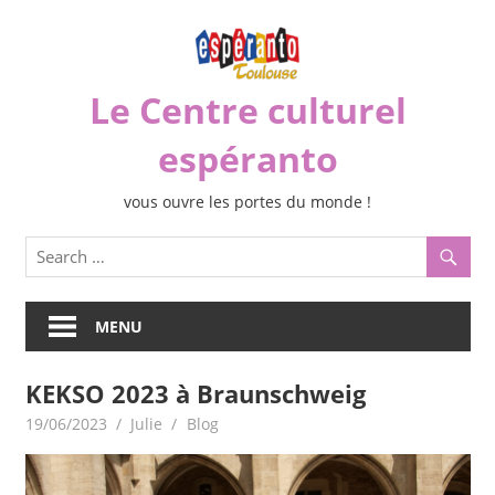
Skip
to
content
Le Centre culturel
espéranto
vous ouvre les portes du monde !
MENU
KEKSO 2023 à Braunschweig
19/06/2023
Julie
Blog