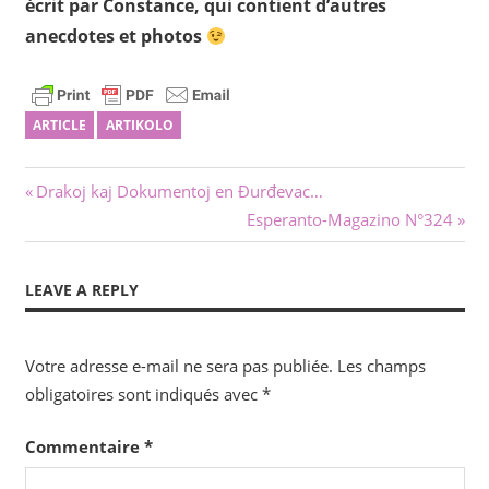
écrit par Constance, qui contient d’autres
anecdotes et photos
ARTICLE
ARTIKOLO
Navigation
Previous
Drakoj kaj Dokumentoj en Đurđevac…
Post:
Next
Esperanto-Magazino N°324
de
Post:
l’article
LEAVE A REPLY
Votre adresse e-mail ne sera pas publiée.
Les champs
obligatoires sont indiqués avec
*
Commentaire
*