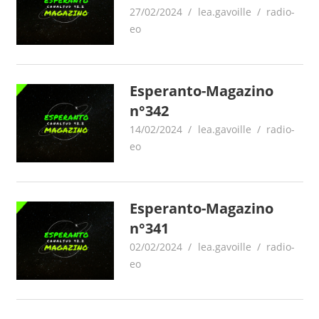
27/02/2024
lea.gavoille
radio-
eo
Esperanto-Magazino
n°342
14/02/2024
lea.gavoille
radio-
eo
Esperanto-Magazino
n°341
02/02/2024
lea.gavoille
radio-
eo