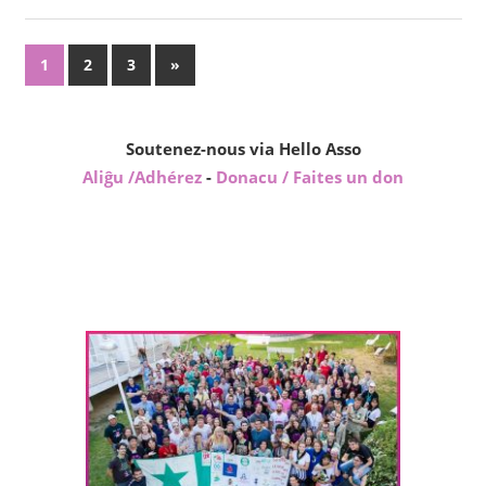
Paĝnumerado
Sekvaj
1
2
3
»
afiŝoj
por
afiŝoj
Soutenez-nous via Hello Asso
Aliĝu /Adhérez
-
Donacu / Faites un don