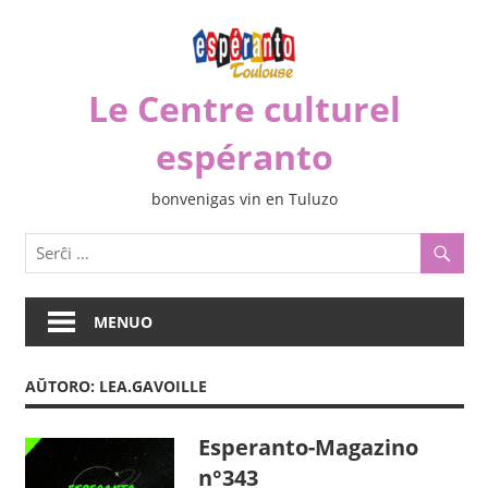
Iri
rekte
al
Le Centre culturel
la
enhavo
espéranto
bonvenigas vin en Tuluzo
MENUO
AŬTORO:
LEA.GAVOILLE
Esperanto-Magazino
n°343