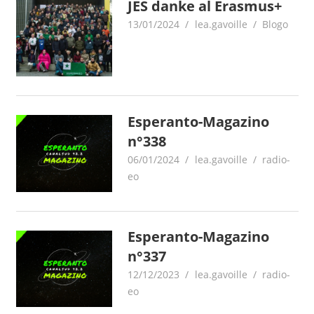
JES danke al Erasmus+
13/01/2024
lea.gavoille
Blogo
Esperanto-Magazino
n°338
06/01/2024
lea.gavoille
radio-
eo
Esperanto-Magazino
n°337
12/12/2023
lea.gavoille
radio-
eo