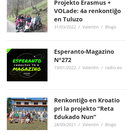
Projekto Erasmus +
VOLade: 4a renkontiĝo
en Tuluzo
31/03/2022
Valentin
Blogo
Esperanto-Magazino
N°272
19/01/2022
Valentin
radio-eo
Renkontiĝo en Kroatio
pri la projekto “Reta
Edukado Nun”
28/09/2021
Valentin
Blogo