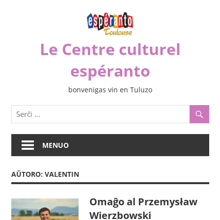
Iri
rekte
al
Le Centre culturel
la
enhavo
espéranto
bonvenigas vin en Tuluzo
MENUO
AŬTORO:
VALENTIN
Omaĝo al Przemysław
Wierzbowski