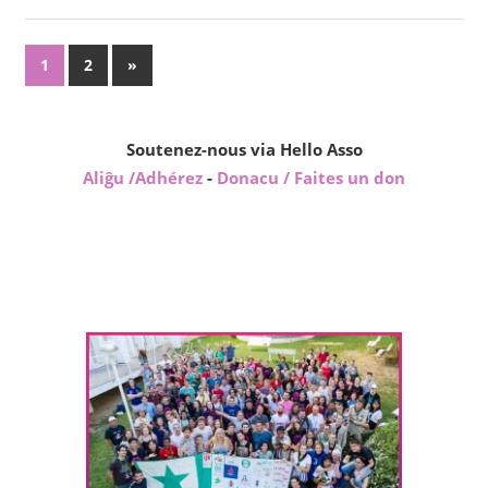
Paĝnumerado
Sekvaj
1
2
»
afiŝoj
por
afiŝoj
Soutenez-nous via Hello Asso
Aliĝu /Adhérez
-
Donacu / Faites un don