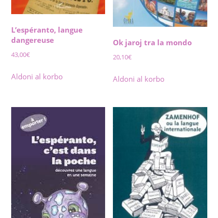
L’espéranto, langue
dangereuse
Ok jaroj tra la mondo
43,00
€
20,10
€
Aldoni al korbo
Aldoni al korbo