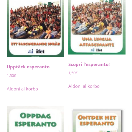
Scopri l’esperanto!
Upptäck esperanto
1,50
€
1,50
€
Aldoni al korbo
Aldoni al korbo