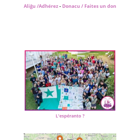
Aliĝu /Adhérez
-
Donacu / Faites un don
L'espéranto ?