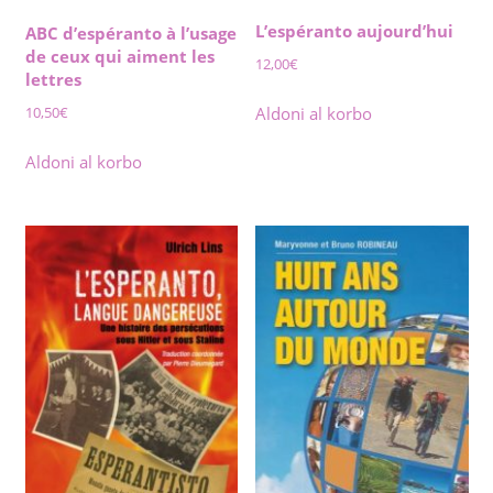
L’espéranto aujourd’hui
ABC d’espéranto à l’usage
de ceux qui aiment les
12,00
€
lettres
10,50
€
Aldoni al korbo
Aldoni al korbo