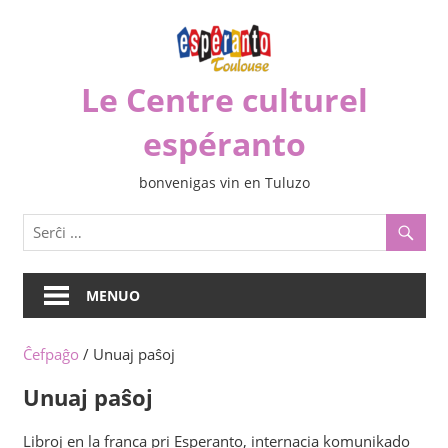
Iri
rekte
al
Le Centre culturel
la
enhavo
espéranto
bonvenigas vin en Tuluzo
MENUO
Ĉefpaĝo
/ Unuaj paŝoj
Unuaj paŝoj
Libroj en la franca pri Esperanto, internacia komunikado