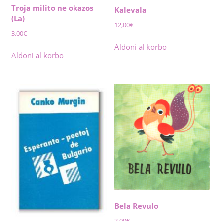
Troja milito ne okazos
Kalevala
(La)
12,00
€
3,00
€
Aldoni al korbo
Aldoni al korbo
Bela Revulo
3,00
€