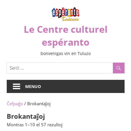
Iri
rekte
al
Le Centre culturel
la
enhavo
espéranto
bonvenigas vin en Tuluzo
MENUO
Ĉefpaĝo
/ Brokantaĵoj
Brokantaĵoj
Sorted
Montras 1–10 el 57 rezultoj