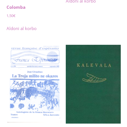
Aldoni al korbo
Colomba
1,50
€
Aldoni al korbo