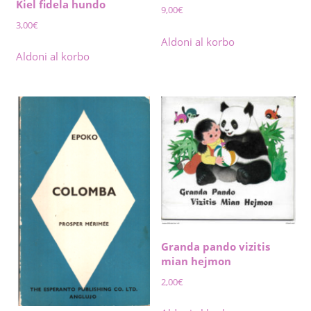
Kiel fidela hundo
9,00
€
3,00
€
Aldoni al korbo
Aldoni al korbo
Granda pando vizitis
mian hejmon
2,00
€