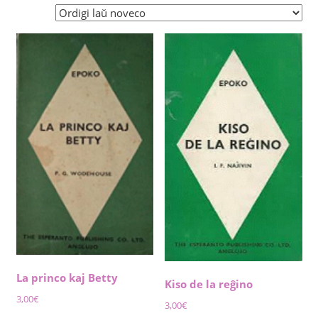
by
latest
La princo kaj Betty
Kiso de la reĝino
3,00
€
3,00
€