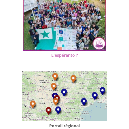
L'espéranto ?
Portail régional