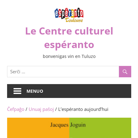
Iri
rekte
al
Le Centre culturel
la
enhavo
espéranto
bonvenigas vin en Tuluzo
MENUO
Ĉefpaĝo
/
Unuaj paŝoj
/ L’espéranto aujourd’hui