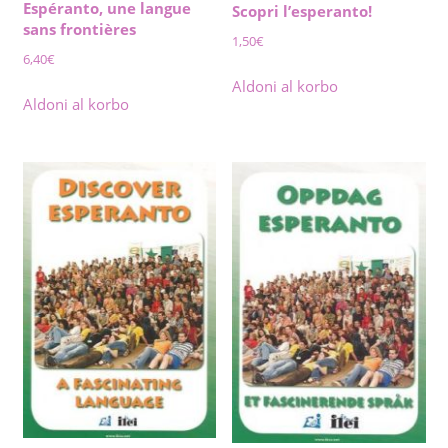
Espéranto, une langue
Scopri l’esperanto!
sans frontières
1,50
€
6,40
€
Aldoni al korbo
Aldoni al korbo