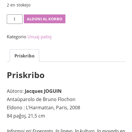
2 en stokejo
L'espéranto
ALDONI AL KORBO
aujourd'hui
kvanto
Kategorio
Unuaj paŝoj
Priskribo
Priskribo
Aŭtoro:
Jacques JOGUIN
Antaŭparolo de Bruno Flochon
Eldono : L’Harmattan, Paris, 2008
84 paĝoj, 21,5 cm
Informoj pri Esperanto, la lingvo, la kulturo, la movado en