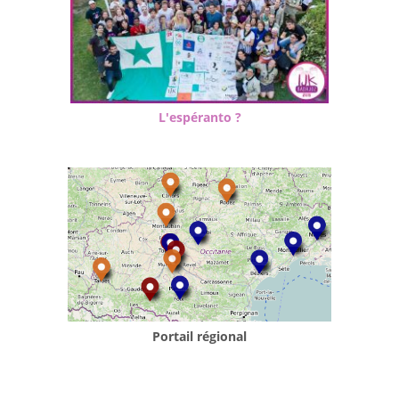
L'espéranto ?
Portail régional