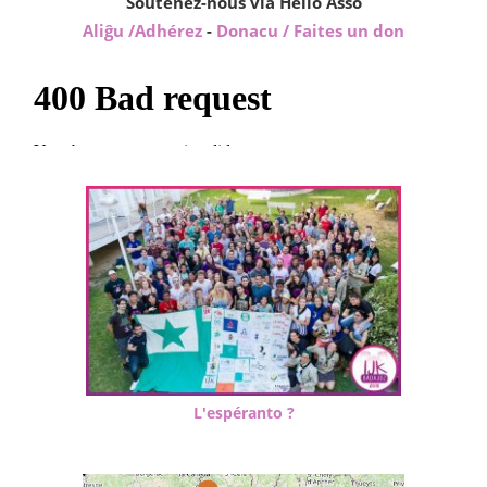
Soutenez-nous via Hello Asso
Aliĝu /Adhérez
-
Donacu / Faites un don
L'espéranto ?