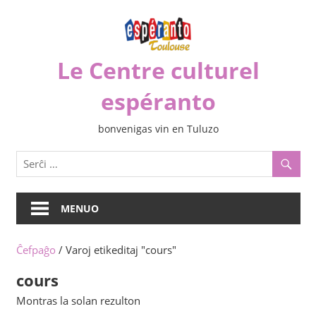
Iri
rekte
al
Le Centre culturel
la
enhavo
espéranto
bonvenigas vin en Tuluzo
MENUO
Ĉefpaĝo
/ Varoj etikeditaj "cours"
cours
Montras la solan rezulton