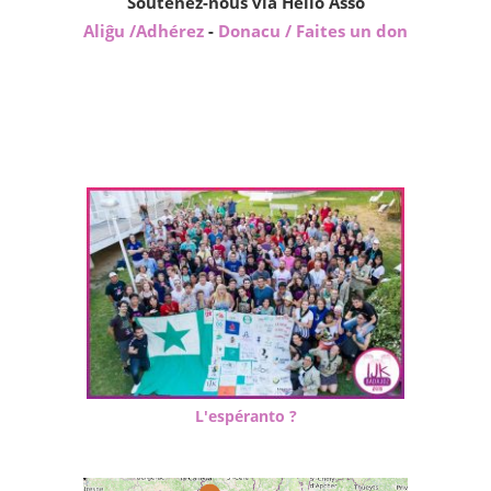
Soutenez-nous via Hello Asso
Aliĝu /Adhérez
-
Donacu / Faites un don
L'espéranto ?