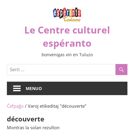
Iri
rekte
al
Le Centre culturel
la
enhavo
espéranto
bonvenigas vin en Tuluzo
MENUO
Ĉefpaĝo
/ Varoj etikeditaj "découverte"
découverte
Montras la solan rezulton