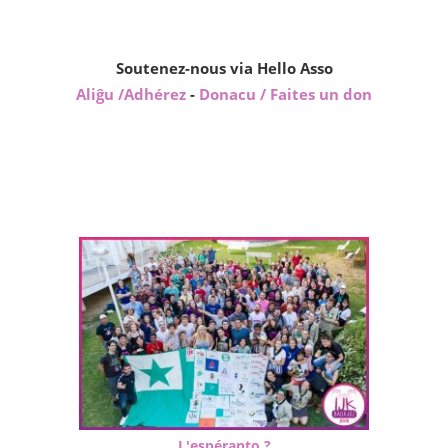
Soutenez-nous via Hello Asso
Aliĝu /Adhérez
-
Donacu / Faites un don
L'espéranto ?