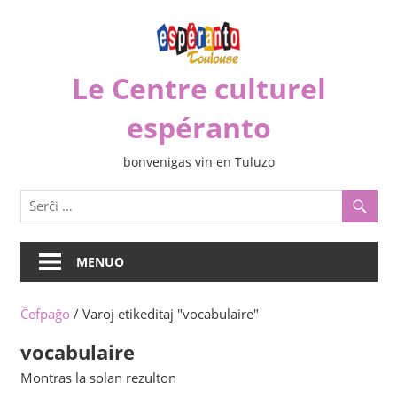
Iri
rekte
al
Le Centre culturel
la
enhavo
espéranto
bonvenigas vin en Tuluzo
MENUO
Ĉefpaĝo
/ Varoj etikeditaj "vocabulaire"
vocabulaire
Montras la solan rezulton