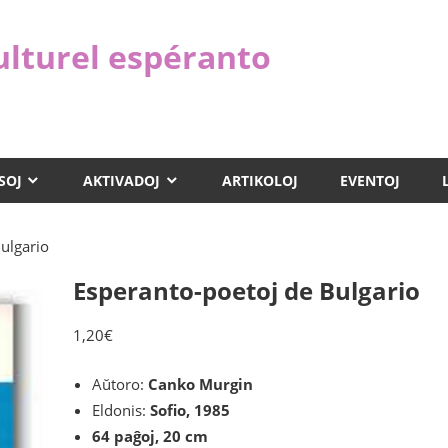
ulturel espéranto
SOJ
AKTIVADOJ
ARTIKOLOJ
EVENTOJ
ulgario
Esperanto-poetoj de Bulgario
1,20
€
Aŭtoro:
Canko Murgin
Eldonis:
Sofio, 1985
64 paĝoj, 20 cm