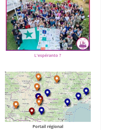
L'espéranto ?
Portail régional