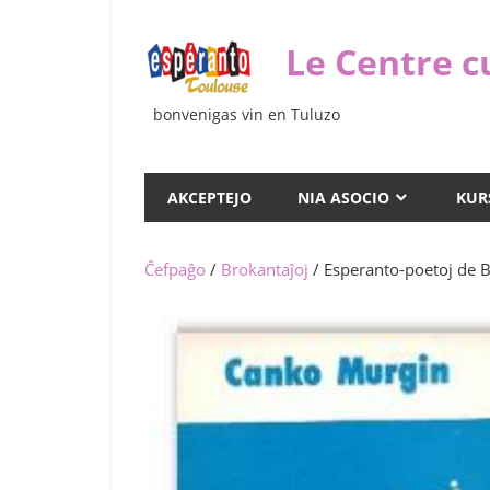
Iri
rekte
Le Centre c
al
la
bonvenigas vin en Tuluzo
enhavo
AKCEPTEJO
NIA ASOCIO
KUR
Ĉefpaĝo
/
Brokantaĵoj
/ Esperanto-poetoj de B