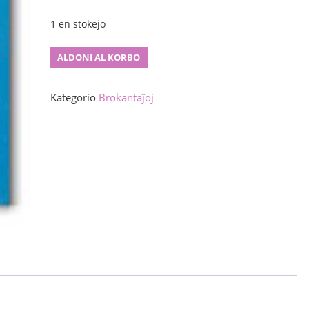
1 en stokejo
Esperanto-
ALDONI AL KORBO
poetoj
de
Kategorio
Brokantaĵoj
Bulgario
kvanto