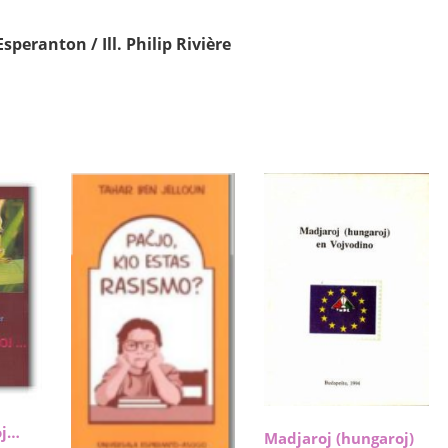
speranton / Ill. Philip Rivière
oj…
Madjaroj (hungaroj)