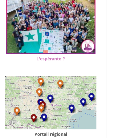
L'espéranto ?
Portail régional