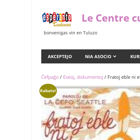
Iri
rekte
Le Centre c
al
la
bonvenigas vin en Tuluzo
enhavo
AKCEPTEJO
NIA ASOCIO
KUR
Ĉefpaĝo
/
Eseoj, dokumentoj
/ Fratoj eble ni e
Rabato!