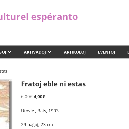
ulturel espéranto
SOJ
AKTIVADOJ
ARTIKOLOJ
EVENTOJ
stas
Fratoj eble ni estas
Original
Current
6,00
€
4,00
€
price
price
Utovie , Bats, 1993
was:
is:
6,00€.
4,00€.
29 paĝoj, 23 cm