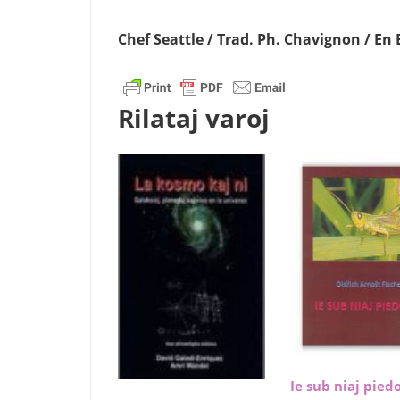
Chef Seattle / Trad. Ph. Chavignon / En E
Rilataj varoj
Ie sub niaj pied