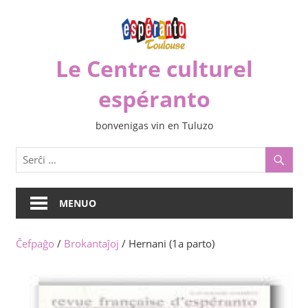
Iri
rekte
al
Le Centre culturel
la
enhavo
espéranto
bonvenigas vin en Tuluzo
MENUO
Ĉefpaĝo
/
Brokantaĵoj
/ Hernani (1a parto)