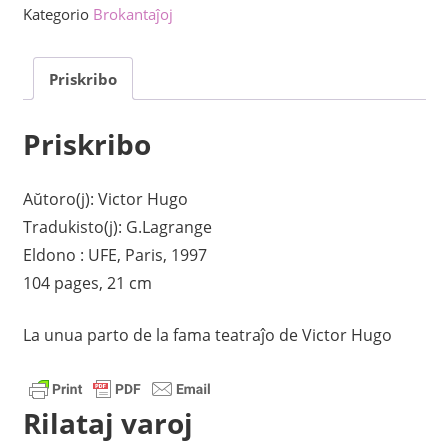
parto)
Kategorio
Brokantaĵoj
kvanto
Priskribo
Priskribo
Aŭtoro(j): Victor Hugo
Tradukisto(j): G.Lagrange
Eldono : UFE, Paris, 1997
104 pages, 21 cm
La unua parto de la fama teatraĵo de Victor Hugo
Rilataj varoj