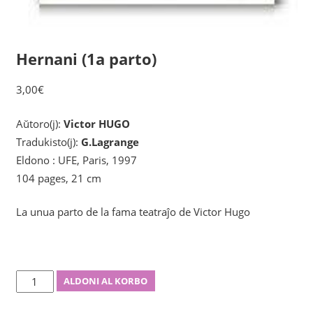
Hernani (1a parto)
3,00
€
Aŭtoro(j):
Victor HUGO
Tradukisto(j):
G.Lagrange
Eldono : UFE, Paris, 1997
104 pages, 21 cm
La unua parto de la fama teatraĵo de Victor Hugo
Hernani
ALDONI AL KORBO
(1a