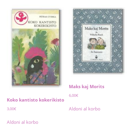
Maks kaj Morits
6,00
€
Koko kantisto kokerikisto
Aldoni al korbo
3,00
€
Aldoni al korbo