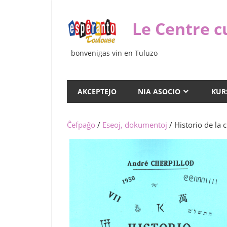
Iri
rekte
Le Centre c
al
la
bonvenigas vin en Tuluzo
enhavo
AKCEPTEJO
NIA ASOCIO
KUR
Ĉefpaĝo
/
Eseoj, dokumentoj
/ Historio de la c