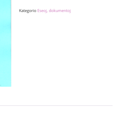
de
la
Kategorio
Eseoj, dokumentoj
ciferoj
kvanto