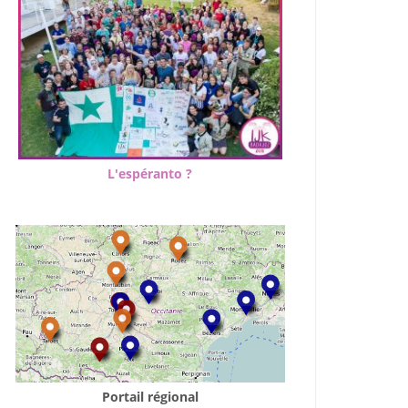
L'espéranto ?
Portail régional