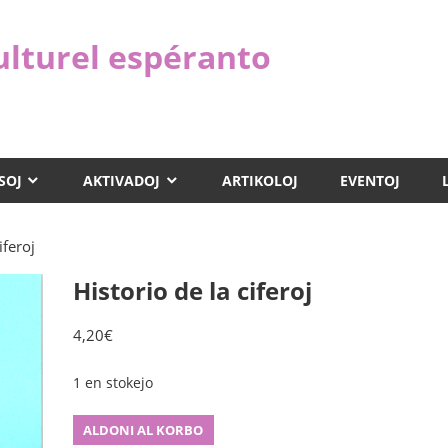
ulturel espéranto
SOJ
AKTIVADOJ
ARTIKOLOJ
EVENTOJ
iferoj
Historio de la ciferoj
4,20
€
1 en stokejo
Historio
ALDONI AL KORBO