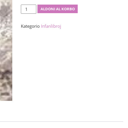
Kuniks
ALDONI AL KORBO
la
kuniklo
Kategorio
Infanlibroj
kvanto