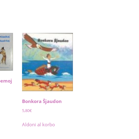
Poemoj
Bonkora Ŝjaudon
5,80
€
Aldoni al korbo