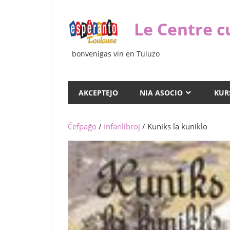
Iri
rekte
Le Centre c
al
la
bonvenigas vin en Tuluzo
enhavo
AKCEPTEJO
NIA ASOCIO
KUR
Ĉefpaĝo
/
Infanlibroj
/ Kuniks la kuniklo