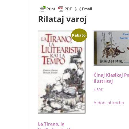
Rilataj varoj
Rabato!
Ĉinaj Klasikaj 
Ilustritaj
4,50
€
Aldoni al korbo
La Tirano, la