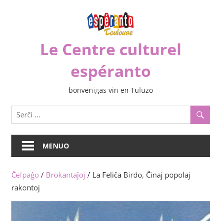
Iri
rekte
al
Le Centre culturel
la
enhavo
espéranto
bonvenigas vin en Tuluzo
MENUO
Ĉefpaĝo
/
Brokantaĵoj
/ La Feliĉa Birdo, Ĉinaj popolaj
rakontoj