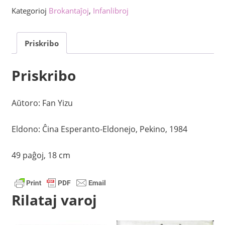
Birdo,
Kategorioj
Brokantaĵoj
,
Infanlibroj
Ĉinaj
popolaj
Priskribo
rakontoj
kvanto
Priskribo
Aŭtoro: Fan Yizu
Eldono: Ĉina Esperanto-Eldonejo, Pekino, 1984
49 paĝoj, 18 cm
Rilataj varoj