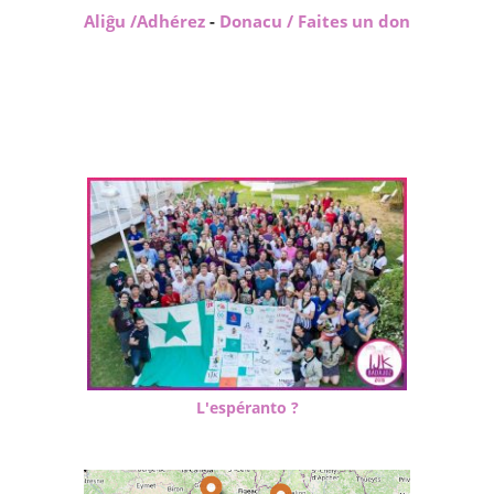
Aliĝu /Adhérez
-
Donacu / Faites un don
L'espéranto ?