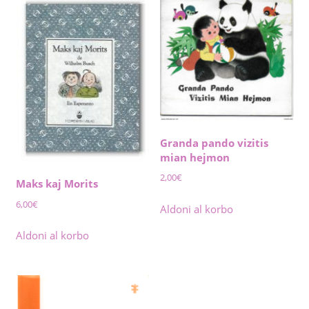
Granda pando vizitis
mian hejmon
2,00
€
Maks kaj Morits
6,00
€
Aldoni al korbo
Aldoni al korbo