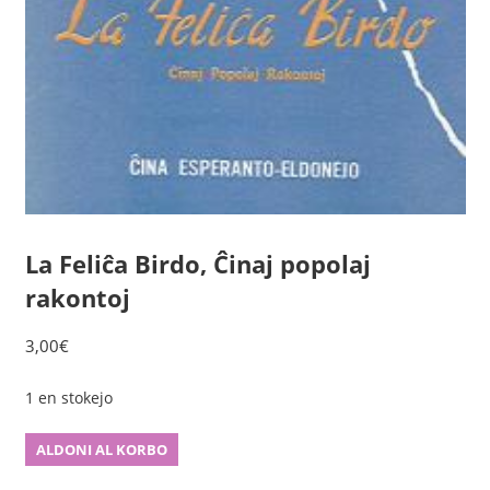
La Feliĉa Birdo, Ĉinaj popolaj
rakontoj
3,00
€
1 en stokejo
La
ALDONI AL KORBO
Feliĉa