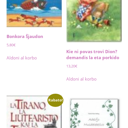
Bonkora Ŝjaudon
5,80
€
Kie ni povas trovi Dion?
demandis la eta porkido
Aldoni al korbo
13,20
€
Aldoni al korbo
Rabato!