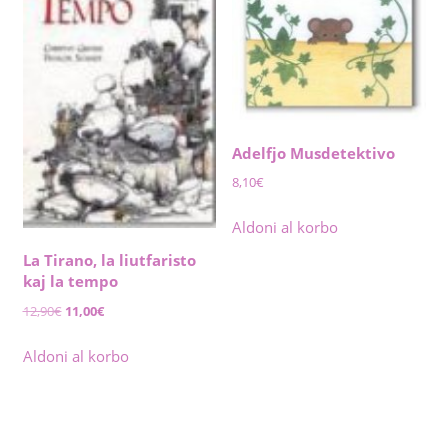
Adelfjo Musdetektivo
8,10
€
Aldoni al korbo
La Tirano, la liutfaristo
kaj la tempo
Original
Current
12,90
€
11,00
€
price
price
was:
is:
Aldoni al korbo
12,90€.
11,00€.