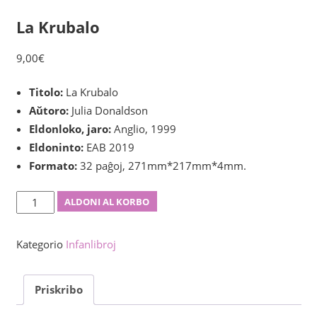
La Krubalo
9,00
€
Titolo:
La Krubalo
Aŭtoro:
Julia Donaldson
Eldonloko, jaro:
Anglio, 1999
Eldoninto:
EAB 2019
Formato:
32 paĝoj, 271mm*217mm*4mm.
La
ALDONI AL KORBO
Krubalo
kvanto
Kategorio
Infanlibroj
Priskribo