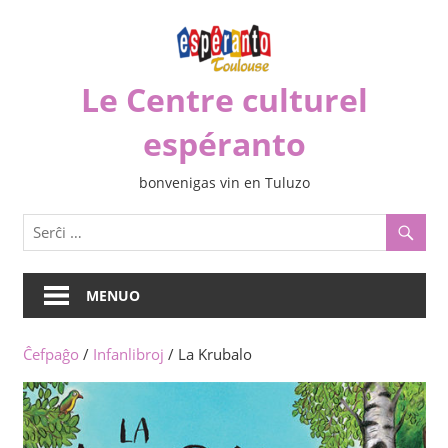
Iri
rekte
al
Le Centre culturel
la
enhavo
espéranto
bonvenigas vin en Tuluzo
MENUO
Ĉefpaĝo
/
Infanlibroj
/ La Krubalo