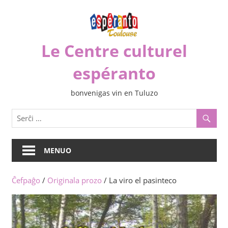
Iri
rekte
al
Le Centre culturel
la
enhavo
espéranto
bonvenigas vin en Tuluzo
MENUO
Ĉefpaĝo
/
Originala prozo
/ La viro el pasinteco