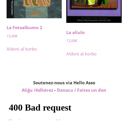
La Fotoalbumo 2
La aliulo
15,90
€
12,00
€
Aldoni al korbo
Aldoni al korbo
Soutenez-nous via Hello Asso
Aliĝu /Adhérez
-
Donacu / Faites un don