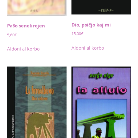
Dio, psiĉjo kaj mi
Paŝo senelirejen
15,00
€
5,60
€
Aldoni al korbo
Aldoni al korbo