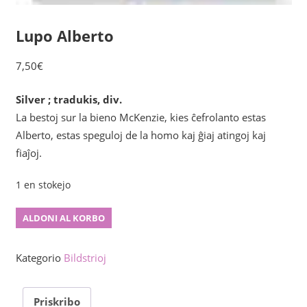
Lupo Alberto
7,50
€
Silver ; tradukis, div.
La bestoj sur la bieno McKenzie, kies ĉefrolanto estas
Alberto, estas speguloj de la homo kaj ĝiaj atingoj kaj
fiaĵoj.
1 en stokejo
Lupo
ALDONI AL KORBO
Alberto
kvanto
Kategorio
Bildstrioj
Priskribo