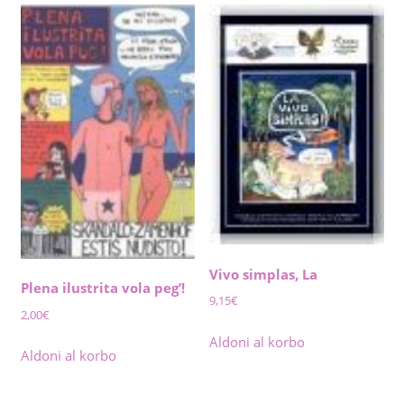
Vivo simplas, La
Plena ilustrita vola peg’!
9,15
€
2,00
€
Aldoni al korbo
Aldoni al korbo