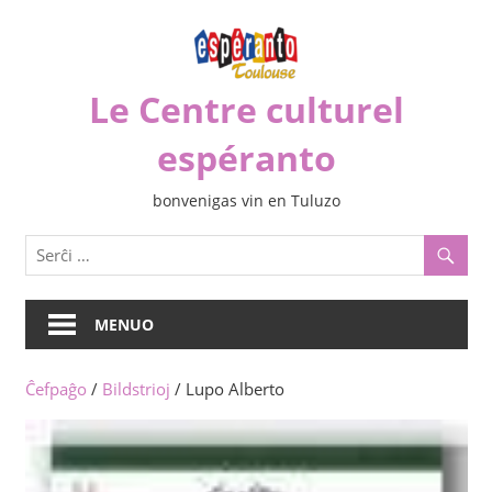
Iri
rekte
al
Le Centre culturel
la
enhavo
espéranto
bonvenigas vin en Tuluzo
MENUO
Ĉefpaĝo
/
Bildstrioj
/ Lupo Alberto