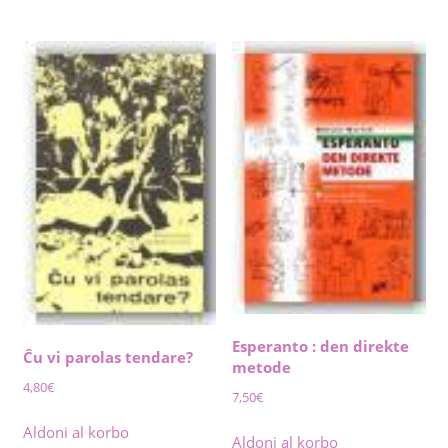
Esperanto : den direkte
Ĉu vi parolas tendare?
metode
4,80
€
7,50
€
Aldoni al korbo
Aldoni al korbo