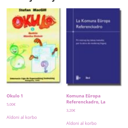
Okulo 1
Komuna Eŭropa
Referenckadro, La
5,00
€
3,20
€
Aldoni al korbo
Aldoni al korbo