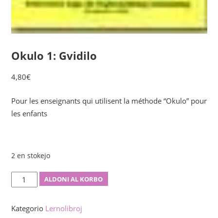
Okulo 1: Gvidilo
4,80
€
Pour les enseignants qui utilisent la méthode “Okulo” pour
les enfants
2 en stokejo
Okulo
ALDONI AL KORBO
1:
Gvidilo
Kategorio
Lernolibroj
kvanto