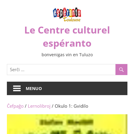
Iri
rekte
al
Le Centre culturel
la
enhavo
espéranto
bonvenigas vin en Tuluzo
MENUO
Ĉefpaĝo
/
Lernolibroj
/ Okulo 1: Gvidilo