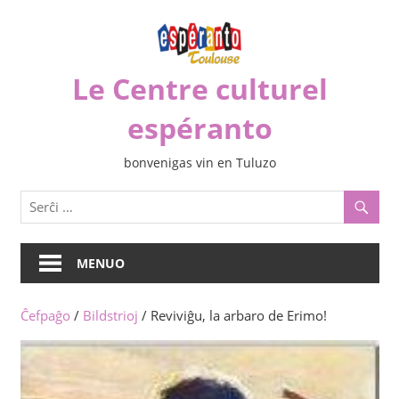
Iri
rekte
al
Le Centre culturel
la
enhavo
espéranto
bonvenigas vin en Tuluzo
MENUO
Ĉefpaĝo
/
Bildstrioj
/ Reviviĝu, la arbaro de Erimo!