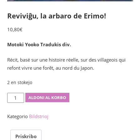
Reviviĝu, la arbaro de Erimo!
10,80
€
Motoki Yooko Tradukis div.
Récit, basé sur une histoire réelle, sur des villageois qui
refont vivre une forêt, au nord du Japon.
2 en stokejo
Reviviĝu,
ALDONI AL KORBO
la
arbaro
Kategorio
Bildstrioj
de
Erimo!
Priskribo
kvanto