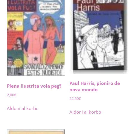
Paul Harris, pioniro de
Plena ilustrita vola peg’!
nova mondo
2,00
€
22,50
€
Aldoni al korbo
Aldoni al korbo