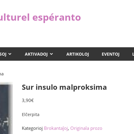
ulturel espéranto
SOJ
AKTIVADOJ
ARTIKOLOJ
EVENTOJ
ma
Sur insulo malproksima
3,90
€
Elĉerpita
Kategorioj
Brokantaĵoj
,
Originala prozo