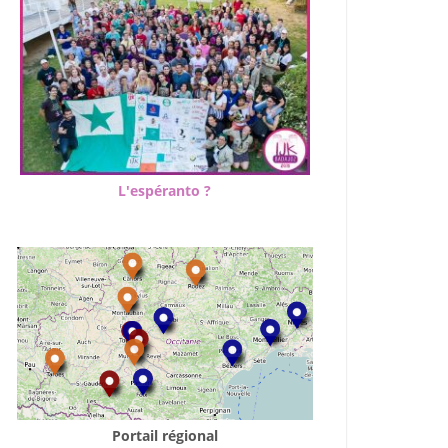
L'espéranto ?
Portail régional