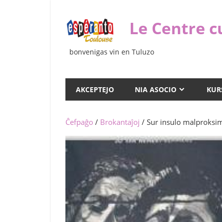
Iri
rekte
Le Centre c
al
la
bonvenigas vin en Tuluzo
enhavo
AKCEPTEJO
NIA ASOCIO
KUR
Ĉefpaĝo
/
Brokantaĵoj
/ Sur insulo malproksi