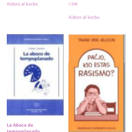
Aldoni al korbo
1,50
€
Aldoni al korbo
La Aboco de
tempoplanado