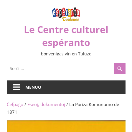
Iri
rekte
al
Le Centre culturel
la
enhavo
espéranto
bonvenigas vin en Tuluzo
MENUO
Ĉefpaĝo
/
Eseoj, dokumentoj
/ La Pariza Komunumo de
1871