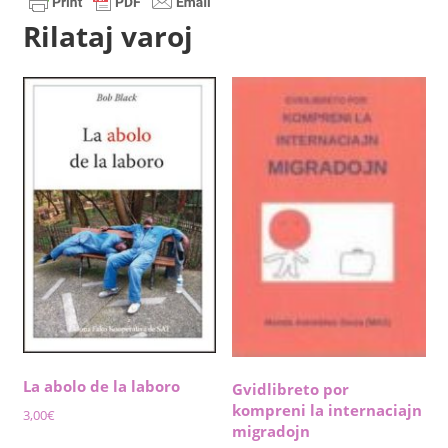
Rilataj varoj
La abolo de la laboro
Gvidlibreto por
kompreni la internaciajn
3,00
€
migradojn