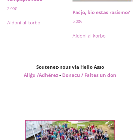
2,00
€
Paĉjo, kio estas rasismo?
5,00
€
Aldoni al korbo
Aldoni al korbo
Soutenez-nous via Hello Asso
Aliĝu /Adhérez
-
Donacu / Faites un don