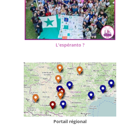
L'espéranto ?
Portail régional