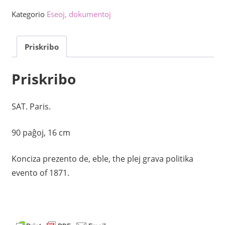
Komunumo
Kategorio
Eseoj, dokumentoj
de
1871
Priskribo
kvanto
Priskribo
SAT. Paris.
90 paĝoj, 16 cm
Konciza prezento de, eble, the plej grava politika
evento of 1871.