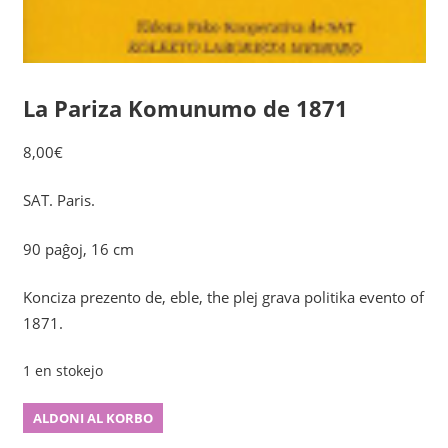
La Pariza Komunumo de 1871
8,00
€
SAT. Paris.
90 paĝoj, 16 cm
Konciza prezento de, eble, the plej grava politika evento of
1871.
1 en stokejo
La
ALDONI AL KORBO
Pariza