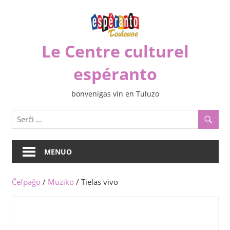
Iri
rekte
al
Le Centre culturel
la
enhavo
espéranto
bonvenigas vin en Tuluzo
MENUO
Ĉefpaĝo
/
Muziko
/ Tielas vivo