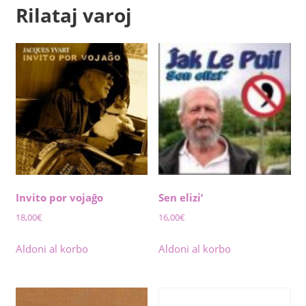
Rilataj varoj
Invito por vojaĝo
Sen elizi’
18,00
€
16,00
€
Aldoni al korbo
Aldoni al korbo