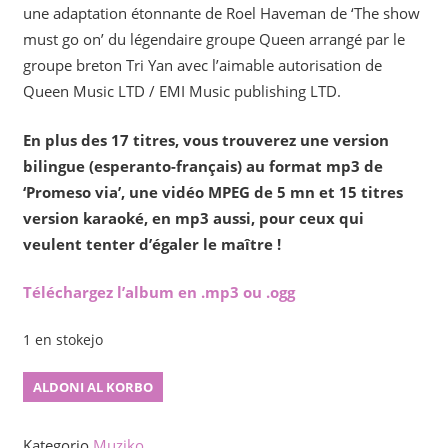
une adaptation étonnante de Roel Haveman de ‘The show
must go on’ du légendaire groupe Queen arrangé par le
groupe breton Tri Yan avec l’aimable autorisation de
Queen Music LTD / EMI Music publishing LTD.
En plus des 17 titres, vous trouverez une version
bilingue (esperanto-français) au format mp3 de
‘Promeso via’, une vidéo MPEG de 5 mn et 15 titres
version karaoké, en mp3 aussi, pour ceux qui
veulent tenter d’égaler le maître !
Téléchargez l’album en .mp3 ou .ogg
1 en stokejo
Tielas
ALDONI AL KORBO
vivo
kvanto
Kategorio
Muziko