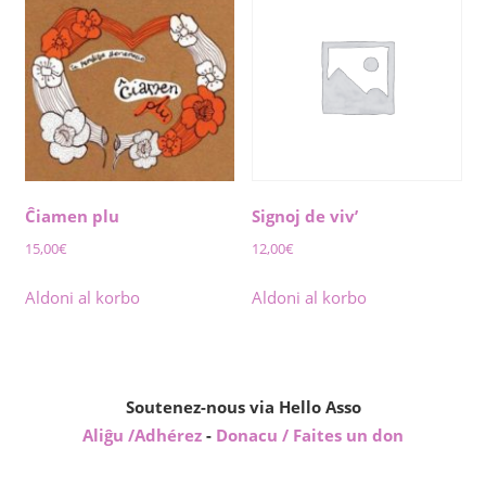
Ĉiamen plu
Signoj de viv’
15,00
€
12,00
€
Aldoni al korbo
Aldoni al korbo
Soutenez-nous via Hello Asso
Aliĝu /Adhérez
-
Donacu / Faites un don