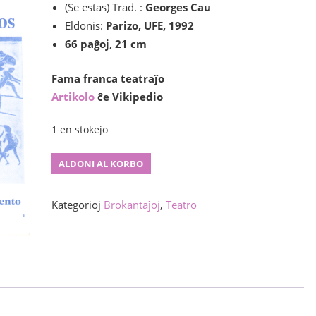
(Se estas) Trad. :
Georges Cau
Eldonis:
Parizo, UFE, 1992
66 paĝoj, 21 cm
Fama franca teatraĵo
Artikolo
ĉe Vikipedio
1 en stokejo
Troja
ALDONI AL KORBO
milito
ne
Kategorioj
Brokantaĵoj
,
Teatro
okazos
(La)
kvanto