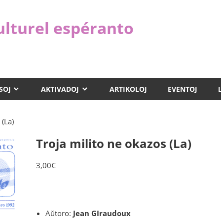
ulturel espéranto
SOJ
AKTIVADOJ
ARTIKOLOJ
EVENTOJ
 (La)
Troja milito ne okazos (La)
3,00
€
Aŭtoro:
Jean GIraudoux