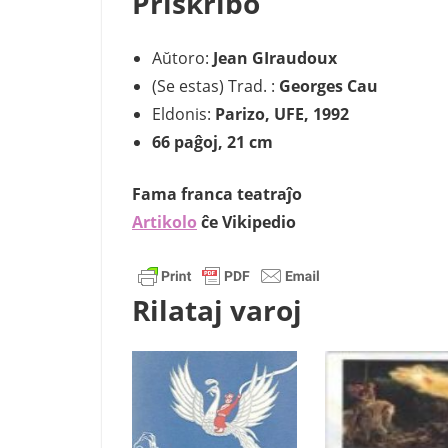
Priskribo
Aŭtoro:
Jean GIraudoux
(Se estas) Trad. :
Georges Cau
Eldonis:
Parizo, UFE, 1992
66 paĝoj, 21 cm
Fama franca teatraĵo
Artikolo
ĉe Vikipedio
Rilataj varoj