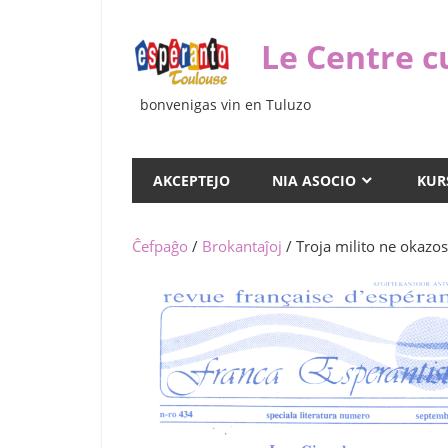
Iri
rekte
Le Centre c
al
la
bonvenigas vin en Tuluzo
enhavo
AKCEPTEJO
NIA ASOCIO
KUR
Ĉefpaĝo
/
Brokantaĵoj
/ Troja milito ne okazos