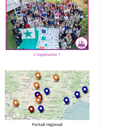
L'espéranto ?
Portail régional