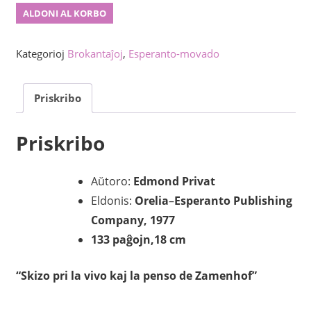
Vivo
ALDONI AL KORBO
de
Zamenhof
Kategorioj
Brokantaĵoj
,
Esperanto-movado
kvanto
Priskribo
Priskribo
Aŭtoro:
Edmond Privat
Eldonis:
Orelia
–
Esperanto Publishing
Company, 1977
133 paĝojn,18 cm
“Skizo pri la vivo kaj la penso de Zamenhof”