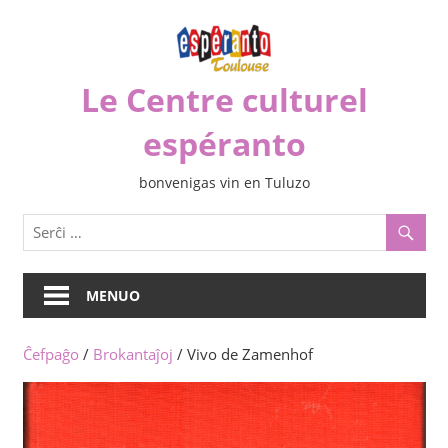
Iri
rekte
al
Le Centre culturel
la
enhavo
espéranto
bonvenigas vin en Tuluzo
MENUO
Ĉefpaĝo
/
Brokantaĵoj
/ Vivo de Zamenhof