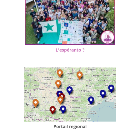
L'espéranto ?
Portail régional