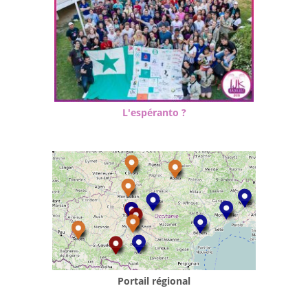
L'espéranto ?
Portail régional