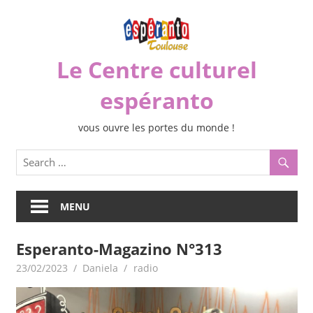
Skip
to
content
Le Centre culturel
espéranto
vous ouvre les portes du monde !
MENU
Esperanto-Magazino N°313
23/02/2023
Daniela
radio