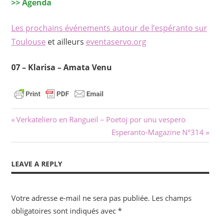
>> Agenda
Les prochains événements autour de l’espéranto sur
Toulouse
et ailleurs
eventaservo.org
07 –
Klarisa – Amata Venu
Navigation
Previous
Verkateliero en Rangueil – Poetoj por unu vespero
Post:
Next
Esperanto-Magazine N°314
de
Post:
l’article
LEAVE A REPLY
Votre adresse e-mail ne sera pas publiée.
Les champs
obligatoires sont indiqués avec
*