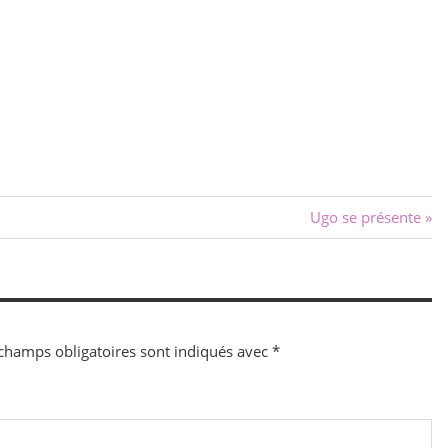
Next
Ugo se présente
Post:
champs obligatoires sont indiqués avec
*