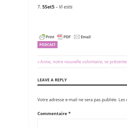
7.
5Set5
–
Vi estis
PODCAST
Navigation
Previous
Anne, notre nouvelle volontaire, se présente
Post:
de
LEAVE A REPLY
l’article
Votre adresse e-mail ne sera pas publiée.
Les 
Commentaire
*