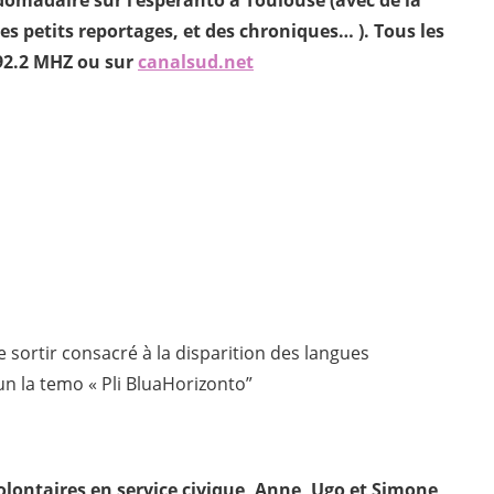
 petits reportages, et des chroniques… ). Tous les
 92.2 MHZ ou sur
canalsud.net
e sortir consacré à la disparition des langues
n la temo « Pli BluaHorizonto”
olontaires en service civique, Anne, Ugo et Simone