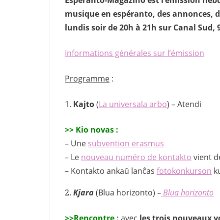
musique en espéranto, des annonces, des
lundis soir de 20h à 21h sur Canal Sud,
Informations générales sur l’émission
Programme
:
1
.
Kajto
(
La universala arbo
) – Atendi
>> Kio novas :
– Une
subvention erasmus
– Le
nouveau numéro de kontakto
vient d
– Kontakto ankaŭ lanĉas
fotokonkurson
ku
2.
Kjara
(Blua horizonto) –
Blua horizonto
>>Rencontre :
avec
les trois nouveaux v