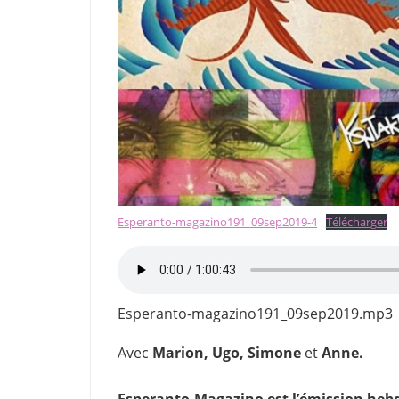
Esperanto-magazino191_09sep2019-4
Télécharger
Esperanto-magazino191_09sep2019.mp3
Avec
Marion, Ugo, Simone
et
Anne.
Esperanto-Magazino est l’émission hebd