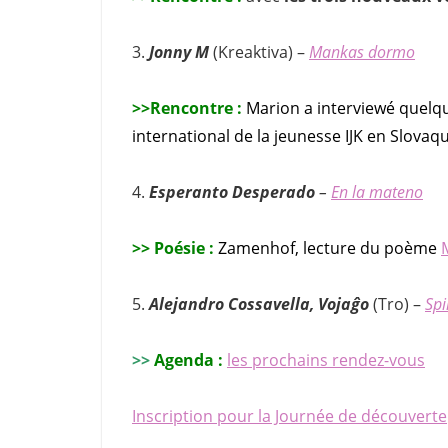
3.
Jonny M
(Kreaktiva) –
Mankas dormo
>>Rencontre :
Marion a interviewé quelq
international de la jeunesse IJK en Slovaqu
4.
Esperanto Desperado
–
En la mateno
>>
Poésie
:
Zamenhof, lecture du poème
5.
Alejandro Cossavella, Vojaĝo
(Tro) –
Spi
>>
Agenda :
les
prochains
rendez-vous
Inscription pour la Journée de découverte