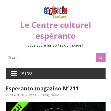
Skip
to
content
Le Centre culturel
espéranto
vous ouvre les portes du monde !
MENU
Esperanto-magazino N°211
27/05/2020
Ines
Blog
,
radio