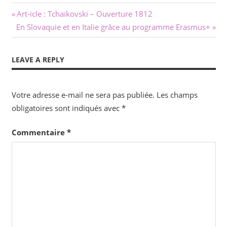
Navigation
Previous
Art-icle : Tchaïkovski – Ouverture 1812
Next
Post:
En Slovaquie et en Italie grâce au programme Erasmus+
de
Post:
l’article
LEAVE A REPLY
Votre adresse e-mail ne sera pas publiée.
Les champs
obligatoires sont indiqués avec
*
Commentaire
*