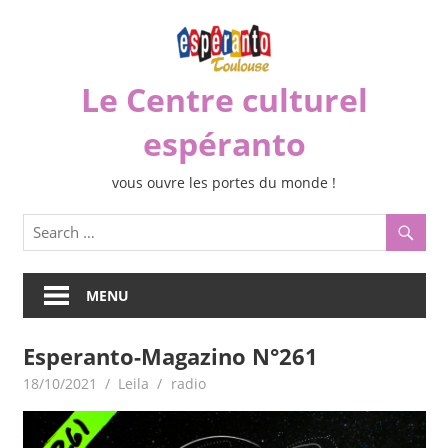
Skip
to
content
Le Centre culturel
espéranto
vous ouvre les portes du monde !
MENU
Esperanto-Magazino N°261
18/10/2021
Leila
radio