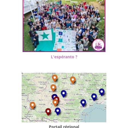
L'espéranto ?
Portail régional