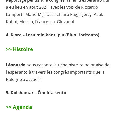
Reportage pendant le congrès italien d’espéranto qui
a eu lieu en août 2021, avec les voix de Riccardo
Lamperti, Mario Migliucci, Chiara Raggi, Jerzy, Paul,
Kubof, Alessio, Francesco, Giovanni
4.
Kjara
– Lasu min kanti plu
(Blua Horizonto)
>> Histoire
L
é
onardo
nous raconte la riche histoire polonaise de
l’espéranto à travers les congrès importants que la
Pologne a accueilli.
5. Dolchamar –
Ĉinokta sento
>> Agenda