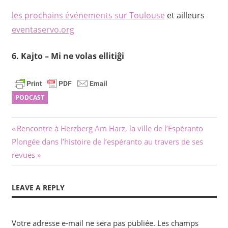
les prochains événements sur Toulouse
et ailleurs
eventaservo.org
6. Kajto –
Mi ne volas ellitiĝi
PODCAST
Navigation
Previous
Rencontre à Herzberg Am Harz, la ville de l’Espéranto
Next
Post:
Plongée dans l’histoire de l’espéranto au travers de ses
de
Post:
revues
l’article
LEAVE A REPLY
Votre adresse e-mail ne sera pas publiée.
Les champs