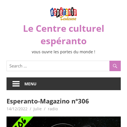
Skip
to
content
Le Centre culturel
espéranto
vous ouvre les portes du monde !
MENU
Esperanto-Magazino n°306
14/12/2022
Julie
radio