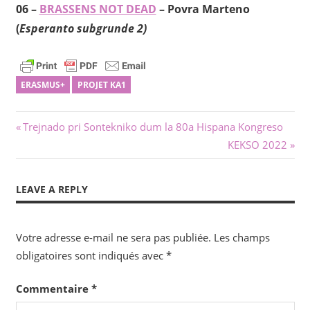
06 –
BRASSENS NOT DEAD
– Povra Marteno
(
Esperanto subgrunde 2)
ERASMUS+
PROJET KA1
Navigation
Previous
Trejnado pri Sontekniko dum la 80a Hispana Kongreso
Post:
Next
KEKSO 2022
de
Post:
l’article
LEAVE A REPLY
Votre adresse e-mail ne sera pas publiée.
Les champs
obligatoires sont indiqués avec
*
Commentaire
*