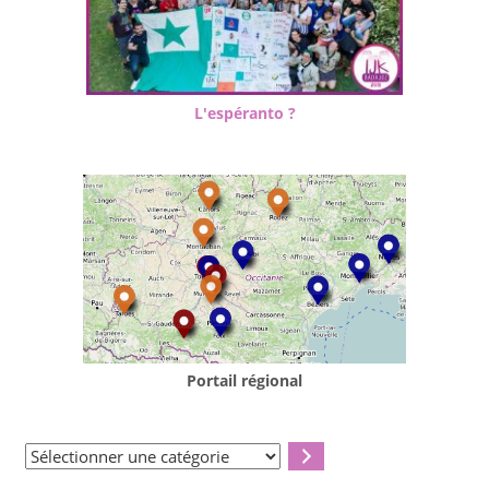
L'espéranto ?
Portail régional
Sélectionner
une