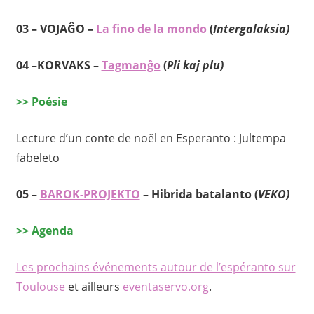
03 –
VOJAĜO –
La fino de la mondo
(
Intergalaksia)
04 –
KORVAKS –
Tagmanĝo
(
Pli kaj plu)
>> Poésie
Lecture d’un conte de noël en Esperanto : Jultempa
fabeleto
05 –
BAROK-PROJEKTO
– Hibrida batalanto (
VEKO)
>> Agenda
Les prochains événements autour de l’espéranto sur
Toulouse
et ailleurs
eventaservo.org
.