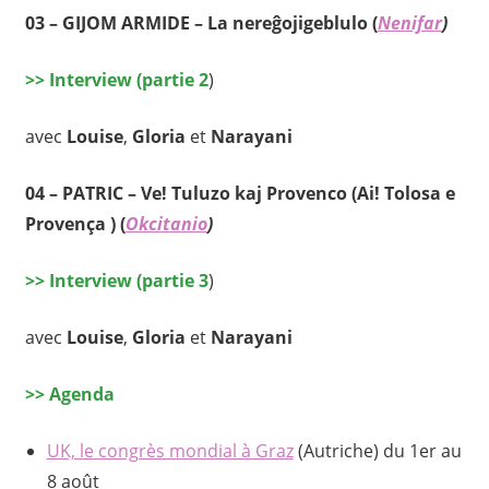
03 –
GIJOM ARMIDE
–
La nereĝojigeblulo
(
Nenifar
)
>>
Interview (partie 2
)
avec
Louise
,
Gloria
et
Narayani
04 –
PATRIC
–
Ve! Tuluzo kaj Provenco (Ai! Tolosa e
Provença )
(
Okcitanio
)
>>
Interview (partie 3
)
avec
Louise
,
Gloria
et
Narayani
>>
Agenda
UK, le congrès mondial à Graz
(Autriche) du 1er au
8 août