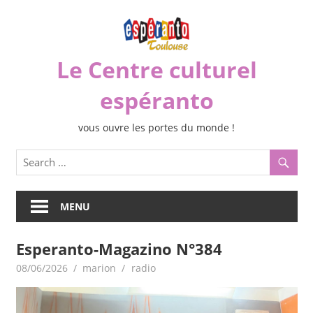
Skip
to
content
Le Centre culturel
espéranto
vous ouvre les portes du monde !
MENU
Esperanto-Magazino N°384
08/06/2026
marion
radio