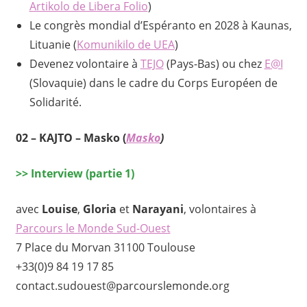
Artikolo de Libera Folio
)
Le congrès mondial d’Espéranto en 2028 à Kaunas,
Lituanie (
Komunikilo de UEA
)
Devenez volontaire à
TEJO
(Pays-Bas) ou chez
E@I
(Slovaquie) dans le cadre du Corps Européen de
Solidarité.
02 –
KAJTO
–
Masko
(
Masko
)
>>
Interview (partie 1)
avec
Louise
,
Gloria
et
Narayani
, volontaires à
Parcours le Monde Sud-Ouest
7 Place du Morvan 31100 Toulouse
+33(0)9 84 19 17 85
contact.sudouest@parcourslemonde.org