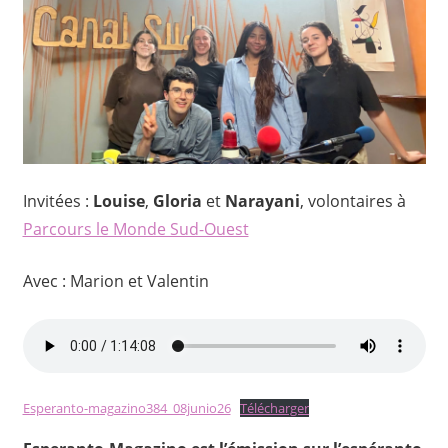
Invitées :
Louise
,
Gloria
et
Narayani
, volontaires à
Parcours le Monde Sud-Ouest
Avec : Marion et Valentin
Esperanto-magazino384_08junio26
Télécharger