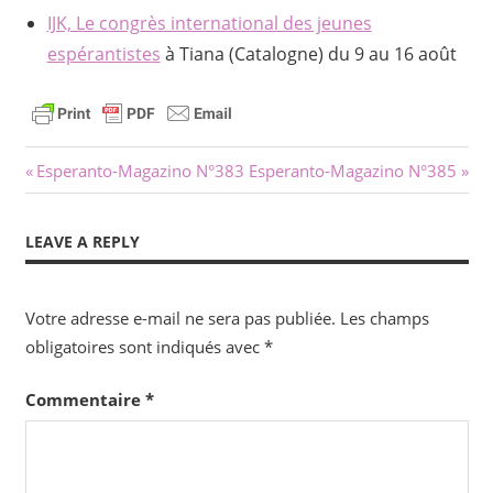
IJK, Le congrès international des jeunes
espérantistes
à Tiana (Catalogne) du 9 au 16 août
Navigation
Previous
Next
Esperanto-Magazino N°383
Esperanto-Magazino N°385
Post:
Post:
de
LEAVE A REPLY
l’article
Votre adresse e-mail ne sera pas publiée.
Les champs
obligatoires sont indiqués avec
*
Commentaire
*