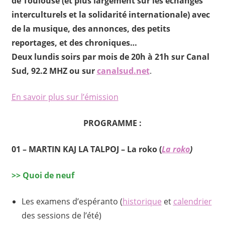
de Toulouse
(et plus largement sur les échanges
interculturels et la solidarité internationale) avec
de la musique, des annonces, des petits
reportages, et des chroniques…
Deux lundis soirs par mois de 20h à 21h sur Canal
Sud, 92.2 MHZ ou sur
canalsud.net
.
En savoir plus sur l’émission
PROGRAMME :
01 –
MARTIN KAJ LA TALPOJ
–
La roko
(
La roko
)
>>
Quoi de neuf
Les examens d’espéranto (
historique
et
calendrier
des sessions de l’été)