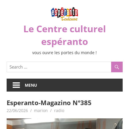
Skip
to
content
Le Centre culturel
espéranto
vous ouvre les portes du monde !
MENU
Esperanto-Magazino N°385
22/06/2026
marion
radio