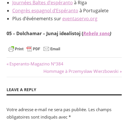
Journées Baltes d’espéranto
à Riga
Congrès espagnol d’Espéranto
à Portugalete
Plus d’événements sur
eventaservo.org
05 –
Dolchamar
–
Junaj idealistoj
(
Rebela sono
)
Navigation
Previous
Esperanto-Magazino N°384
Post:
Next
Hommage à Przemysław Wierzbowski
de
Post:
l’article
LEAVE A REPLY
Votre adresse e-mail ne sera pas publiée.
Les champs
obligatoires sont indiqués avec
*