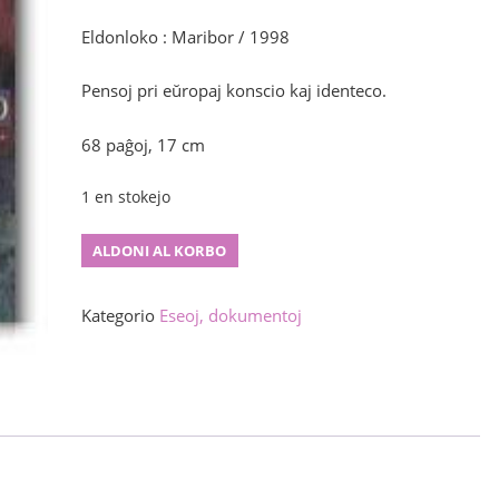
Eldonloko : Maribor / 1998
Pensoj pri eŭropaj konscio kaj identeco.
68 paĝoj, 17 cm
1 en stokejo
Eŭropa
ALDONI AL KORBO
Ideologio
kvanto
Kategorio
Eseoj, dokumentoj