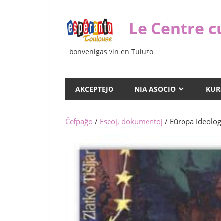
Iri
rekte
Le Centre c
al
la
bonvenigas vin en Tuluzo
enhavo
AKCEPTEJO
NIA ASOCIO
KUR
Ĉefpaĝo
/
Eseoj, dokumentoj
/ Eŭropa Ideolog