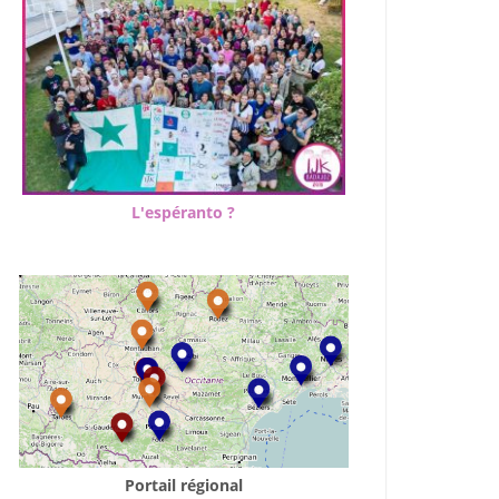
L'espéranto ?
Portail régional