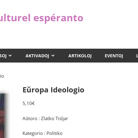
ulturel espéranto
SOJ
AKTIVADOJ
ARTIKOLOJ
EVENTOJ
io
Eŭropa Ideologio
5,10
€
Aŭtoro : Zlatko Tisljar
Kategorio : Politiko