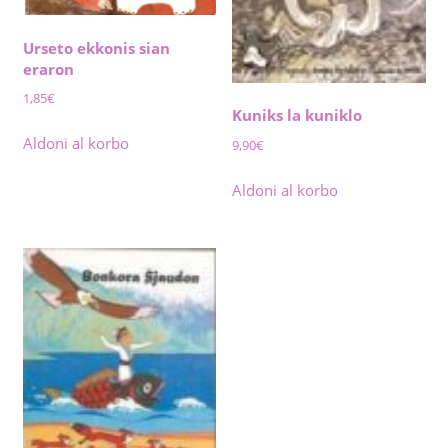
Urseto ekkonis sian
eraron
1,85
€
Kuniks la kuniklo
Aldoni al korbo
9,90
€
Aldoni al korbo