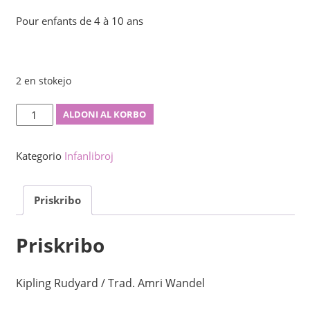
Pour enfants de 4 à 10 ans
2 en stokejo
La
ALDONI AL KORBO
krabo
kiu
Kategorio
Infanlibroj
ludis
kun
Priskribo
la
maro
kvanto
Priskribo
Kipling Rudyard / Trad. Amri Wandel