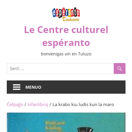
Iri
rekte
al
Le Centre culturel
la
enhavo
espéranto
bonvenigas vin en Tuluzo
MENUO
Ĉefpaĝo
/
Infanlibroj
/ La krabo kiu ludis kun la maro