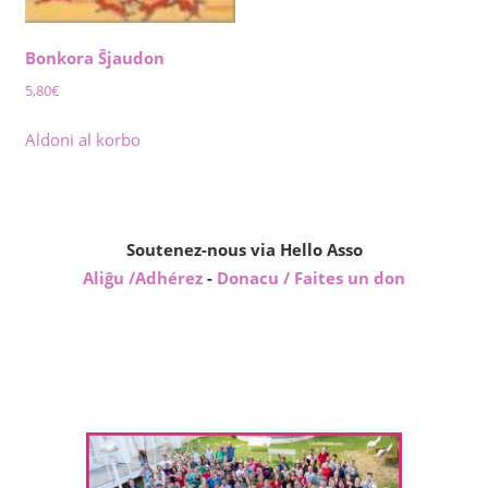
Bonkora Ŝjaudon
5,80
€
Aldoni al korbo
Soutenez-nous via Hello Asso
Aliĝu /Adhérez
-
Donacu / Faites un don