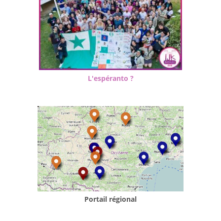
L'espéranto ?
Portail régional