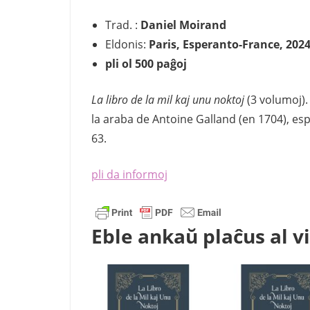
Trad. :
Daniel Moirand
Eldonis:
Paris,
Esperanto-France, 202
pli ol 500 paĝoj
La libro de la mil kaj unu noktoj
(3 volumoj). 
la araba de Antoine Galland (en 1704), es
63.
pli da informoj
Eble ankaŭ plaĉus al v