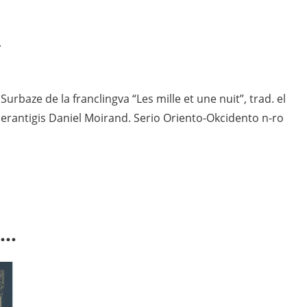
3)
kvanto
4
Surbaze de la franclingva “Les mille et une nuit”, trad. el
perantigis Daniel Moirand. Serio Oriento-Okcidento n-ro
i…