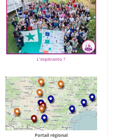
L'espéranto ?
Portail régional