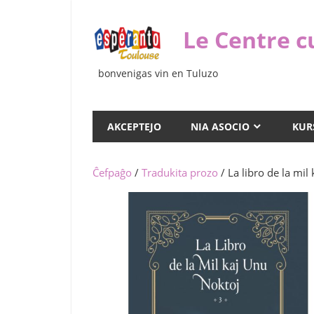
Iri
rekte
Le Centre c
al
la
bonvenigas vin en Tuluzo
enhavo
AKCEPTEJO
NIA ASOCIO
KUR
Ĉefpaĝo
/
Tradukita prozo
/ La libro de la mil 