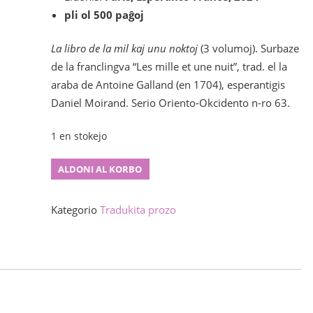
pli ol 500 paĝoj
La libro de la mil kaj unu noktoj
(3 volumoj). Surbaze
de la franclingva “Les mille et une nuit”, trad. el la
araba de Antoine Galland (en 1704), esperantigis
Daniel Moirand. Serio Oriento-Okcidento n-ro 63.
1 en stokejo
La
ALDONI AL KORBO
libro
de
Kategorio
Tradukita prozo
la
mil
kaj
unu
noktoj
(vol.