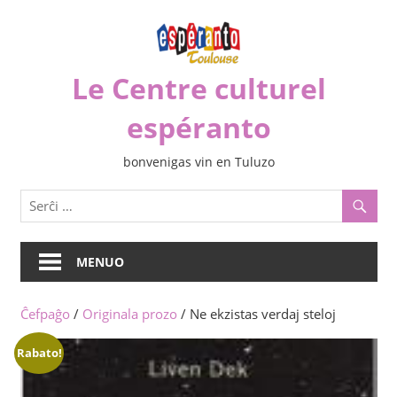
Iri
rekte
al
Le Centre culturel
la
enhavo
espéranto
bonvenigas vin en Tuluzo
MENUO
Ĉefpaĝo
/
Originala prozo
/ Ne ekzistas verdaj steloj
Rabato!