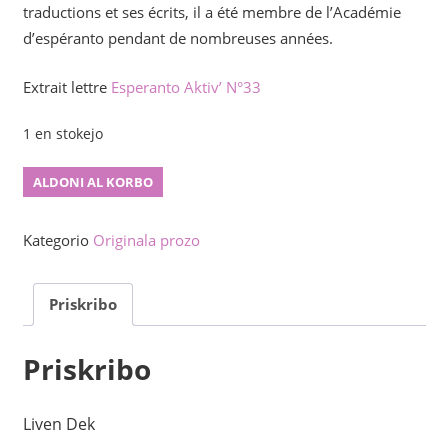
traductions et ses écrits, il a été membre de l’Académie
d’espéranto pendant de nombreuses années.
Extrait lettre
Esperanto Aktiv’ N°33
1 en stokejo
Ne
ALDONI AL KORBO
ekzistas
verdaj
Kategorio
Originala prozo
steloj
kvanto
Priskribo
Priskribo
Liven Dek