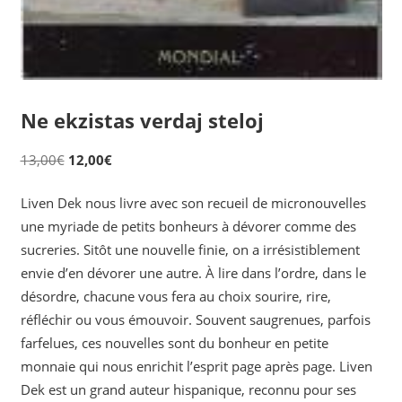
Ne ekzistas verdaj steloj
Original
Current
13,00
€
12,00
€
price
price
Liven Dek nous livre avec son recueil de micronouvelles
was:
is:
une myriade de petits bonheurs à dévorer comme des
13,00€.
12,00€.
sucreries. Sitôt une nouvelle finie, on a irrésistiblement
envie d’en dévorer une autre. À lire dans l’ordre, dans le
désordre, chacune vous fera au choix sourire, rire,
réfléchir ou vous émouvoir. Souvent saugrenues, parfois
farfelues, ces nouvelles sont du bonheur en petite
monnaie qui nous enrichit l’esprit page après page. Liven
Dek est un grand auteur hispanique, reconnu pour ses