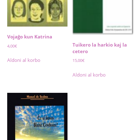
Vojaĝo kun Katrina
Tuikero la harkio kaj la
4,00
€
cetero
Aldoni al korbo
15,00
€
Aldoni al korbo