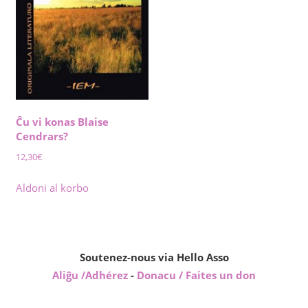
Ĉu vi konas Blaise
Cendrars?
12,30
€
Aldoni al korbo
Soutenez-nous via Hello Asso
Aliĝu /Adhérez
-
Donacu / Faites un don