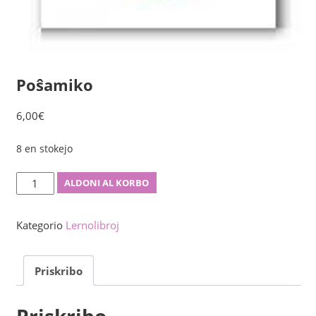
Poŝamiko
6,00
€
8 en stokejo
Poŝamiko
ALDONI AL KORBO
kvanto
Kategorio
Lernolibroj
Priskribo