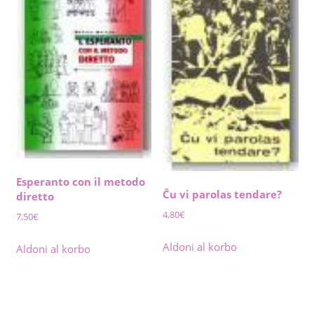
Esperanto con il metodo
Ĉu vi parolas tendare?
diretto
4,80
€
7,50
€
Aldoni al korbo
Aldoni al korbo