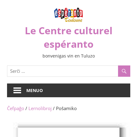
Iri
rekte
al
Le Centre culturel
la
enhavo
espéranto
bonvenigas vin en Tuluzo
MENUO
Ĉefpaĝo
/
Lernolibroj
/ Poŝamiko