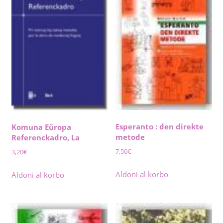
Esperanto : den direkte
Komuna Eŭropa
metode
Referenckadro, La
7,50
€
3,20
€
Aldoni al korbo
Aldoni al korbo