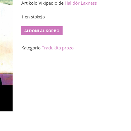
Artikolo Vikipedio de
Halldór Laxness
1 en stokejo
Sendependaj
ALDONI AL KORBO
homoj
kvanto
Kategorio
Tradukita prozo