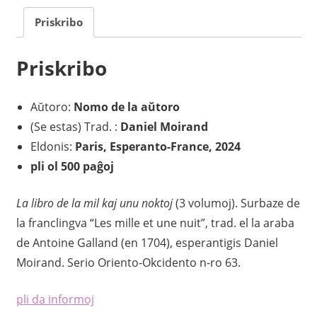
mil
Priskribo
kaj
unu
Priskribo
noktoj
(vol.
1)
Aŭtoro:
Nomo de la aŭtoro
kvanto
(Se estas) Trad. :
Daniel Moirand
Eldonis:
Paris,
Esperanto-France, 2024
pli ol 500 paĝoj
La libro de la mil kaj unu noktoj
(3 volumoj). Surbaze de
la franclingva “Les mille et une nuit”, trad. el la araba
de Antoine Galland (en 1704), esperantigis Daniel
Moirand. Serio Oriento-Okcidento n-ro 63.
pli da informoj