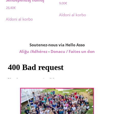
Sendependaj homoj
9,00
€
26,40
€
Aldoni al korbo
Aldoni al korbo
Soutenez-nous via Hello Asso
Aliĝu /Adhérez
-
Donacu / Faites un don