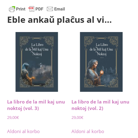
Eble ankaŭ plaĉus al vi…
La libro de la mil kaj unu
La libro de la mil kaj unu
noktoj (vol. 3)
noktoj (vol. 2)
29,00
€
29,00
€
Aldoni al korbo
Aldoni al korbo