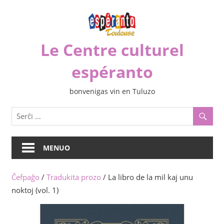
Iri
rekte
al
Le Centre culturel
la
enhavo
espéranto
bonvenigas vin en Tuluzo
MENUO
Ĉefpaĝo
/
Tradukita prozo
/ La libro de la mil kaj unu
noktoj (vol. 1)