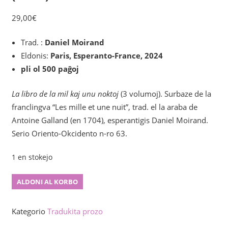
29,00
€
Trad. :
Daniel Moirand
Eldonis:
Paris,
Esperanto-France, 2024
pli ol 500 paĝoj
La libro de la mil kaj unu noktoj
(3 volumoj). Surbaze de la
franclingva “Les mille et une nuit”, trad. el la araba de
Antoine Galland (en 1704), esperantigis Daniel Moirand.
Serio Oriento-Okcidento n-ro 63.
1 en stokejo
La
ALDONI AL KORBO
libro
de
Kategorio
Tradukita prozo
la