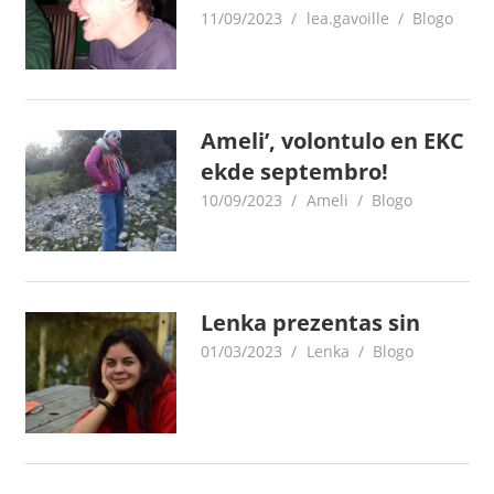
11/09/2023
lea.gavoille
Blogo
Ameli’, volontulo en EKC
ekde septembro!
10/09/2023
Ameli
Blogo
Lenka prezentas sin
01/03/2023
Lenka
Blogo