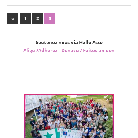
Paĝnumerado
Antaŭaj
«
1
2
3
afiŝoj
por
afiŝoj
Soutenez-nous via Hello Asso
Aliĝu /Adhérez
-
Donacu / Faites un don