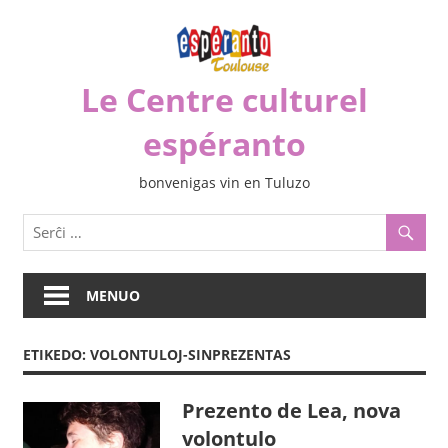
Iri
rekte
al
Le Centre culturel
la
enhavo
espéranto
bonvenigas vin en Tuluzo
MENUO
ETIKEDO:
VOLONTULOJ-SINPREZENTAS
Prezento de Lea, nova
volontulo