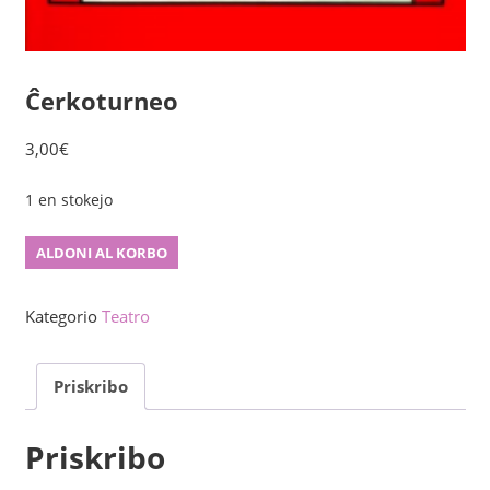
Ĉerkoturneo
3,00
€
1 en stokejo
Ĉerkoturneo
ALDONI AL KORBO
kvanto
Kategorio
Teatro
Priskribo
Priskribo