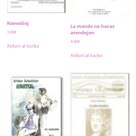
Komedioj
La mondo ne havas
3,00
€
atendejon
4,00
€
Aldoni al korbo
Aldoni al korbo