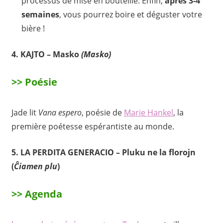
processus de mise en bouteille. Enfin,
après 3-4
semaines
, vous pourrez boire et déguster votre
bière !
4.
KAJTO –
Masko
(Masko)
>> Poésie
Jade lit
Vana espero
, poésie de
Marie Hankel
, la
première poétesse espérantiste au monde.
5.
LA PERDITA GENERACIO –
Pluku ne la florojn
(
Ĉiamen plu
)
>> Agenda