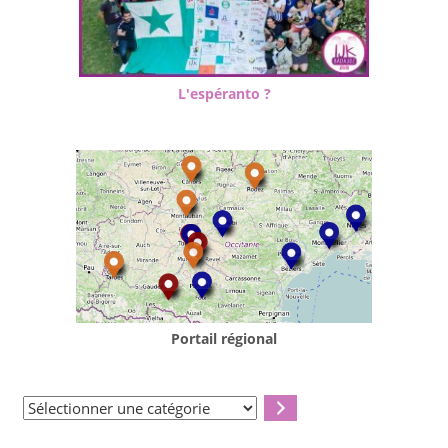
L'espéranto ?
Portail régional
Sélectionner
une