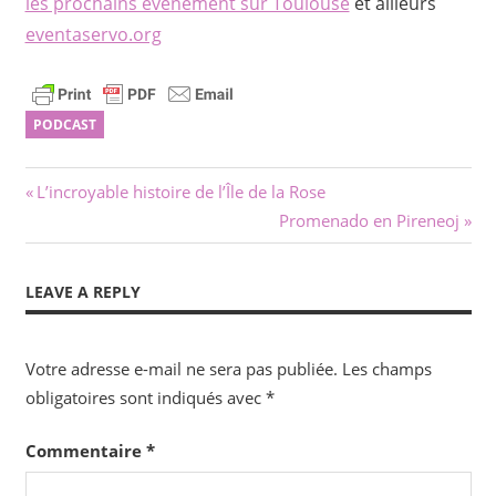
les prochains événement sur Toulouse
et ailleurs
eventaservo.org
PODCAST
Navigation
Previous
L’incroyable histoire de l’Île de la Rose
Post:
Next
Promenado en Pireneoj
de
Post:
l’article
LEAVE A REPLY
Votre adresse e-mail ne sera pas publiée.
Les champs
obligatoires sont indiqués avec
*
Commentaire
*