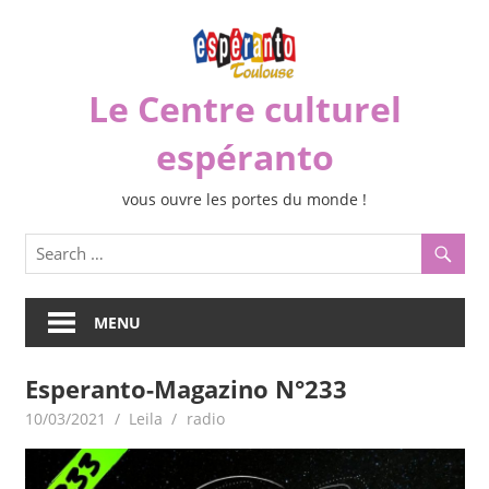
Skip
to
content
Le Centre culturel
espéranto
vous ouvre les portes du monde !
MENU
Esperanto-Magazino N°233
10/03/2021
Leila
radio