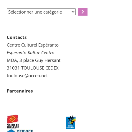
Sélectionner
une
catégorie
Contacts
Centre Culturel Espéranto
Esperanto-Kultur-Centro
MDA, 3 place Guy Hersant
31031 TOULOUSE CEDEX
toulouse@occeo.net
Partenaires