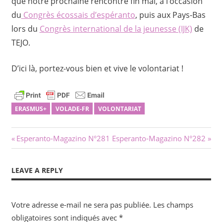
que notre prochaine rencontre fin mai, à l’occasion
du
Congrès écossais d’espéranto
, puis aux Pays-Bas
lors du
Congrès international de la jeunesse (IJK)
de
TEJO.
D’ici là, portez-vous bien et vive le volontariat !
ERASMUS+
VOLADE-FR
VOLONTARIAT
Navigation
Previous
Next
Esperanto-Magazino N°281
Esperanto-Magazino N°282
Post:
Post:
de
LEAVE A REPLY
l’article
Votre adresse e-mail ne sera pas publiée.
Les champs
obligatoires sont indiqués avec
*