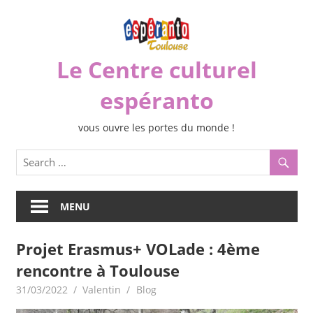
Skip
to
content
Le Centre culturel
espéranto
vous ouvre les portes du monde !
MENU
Projet Erasmus+ VOLade : 4ème
rencontre à Toulouse
31/03/2022
Valentin
Blog