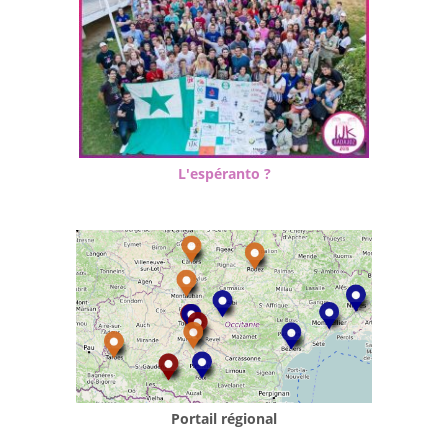
L'espéranto ?
Portail régional