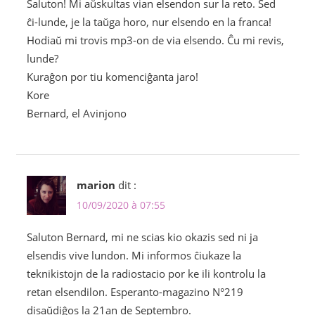
Saluton! Mi aŭskultas vian elsendon sur la reto. Sed
ĉi-lunde, je la taŭga horo, nur elsendo en la franca!
Hodiaŭ mi trovis mp3-on de via elsendo. Ĉu mi revis,
lunde?
Kuraĝon por tiu komenciĝanta jaro!
Kore
Bernard, el Avinjono
marion
dit :
10/09/2020 à 07:55
Saluton Bernard, mi ne scias kio okazis sed ni ja
elsendis vive lundon. Mi informos ĉiukaze la
teknikistojn de la radiostacio por ke ili kontrolu la
retan elsendilon. Esperanto-magazino N°219
disaŭdiĝos la 21an de Septembro.