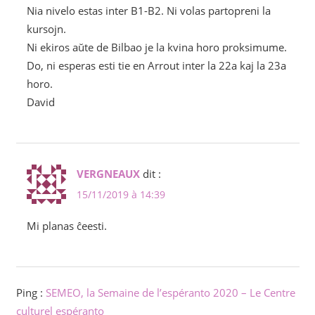
Nia nivelo estas inter B1-B2. Ni volas partopreni la
kursojn.
Ni ekiros aŭte de Bilbao je la kvina horo proksimume.
Do, ni esperas esti tie en Arrout inter la 22a kaj la 23a
horo.
David
VERGNEAUX
dit :
15/11/2019 à 14:39
Mi planas ĉeesti.
Ping :
SEMEO, la Semaine de l’espéranto 2020 – Le Centre
culturel espéranto