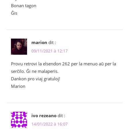
Bonan tagon
Ĝis
marion
dit :
09/11/2021 à 12:17
Provu retrovi la elsendon 262 per la menuo aŭ per la
serĉilo. Ĝi ne malaperis.
Dankon pro viaj gratuloj!
Marion
ivo rezeano
dit :
14/01/2022 à 16:07