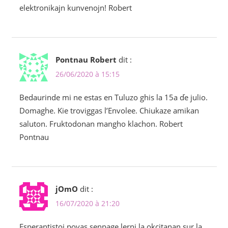
elektronikajn kunvenojn! Robert
Pontnau Robert
dit :
26/06/2020 à 15:15
Bedaurinde mi ne estas en Tuluzo ghis la 15a ďe julio.
Domaghe. Kie troviggas l’Envolee. Chiukaze amikan
saluton. Fruktodonan mangho klachon. Robert
Pontnau
jOmO
dit :
16/07/2020 à 21:20
Esperantistoj povas senpage lerni la okcitanan sur la