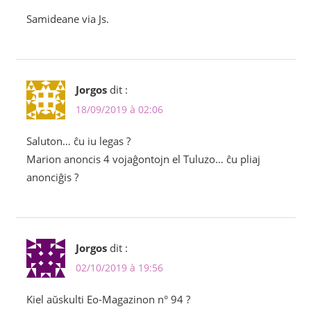
Samideane via Js.
Jorgos
dit :
18/09/2019 à 02:06
Saluton… ĉu iu legas ?
Marion anoncis 4 vojaĝontojn el Tuluzo… ĉu pliaj
anonciĝis ?
Jorgos
dit :
02/10/2019 à 19:56
Kiel aŭskulti Eo-Magazinon n° 94 ?