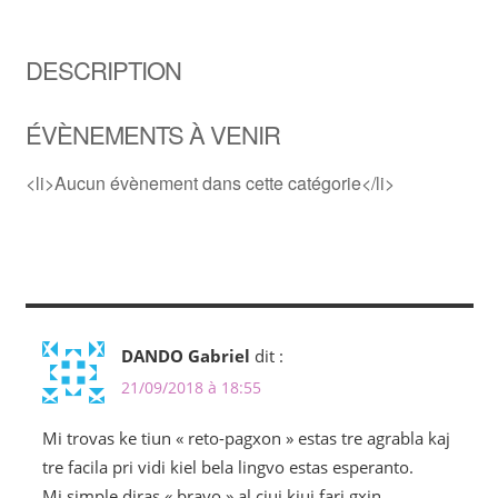
DESCRIPTION
ÉVÈNEMENTS À VENIR
<li>Aucun évènement dans cette catégorie</li>
DANDO Gabriel
dit :
21/09/2018 à 18:55
Mi trovas ke tiun « reto-pagxon » estas tre agrabla kaj
tre facila pri vidi kiel bela lingvo estas esperanto.
Mi simple diras « bravo » al ciuj kiuj fari gxin.