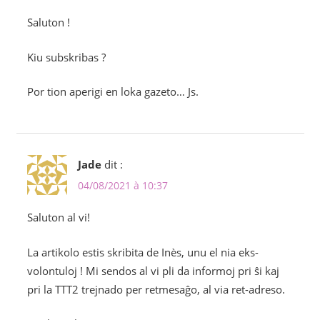
Saluton !
Kiu subskribas ?
Por tion aperigi en loka gazeto… Js.
Jade
dit :
04/08/2021 à 10:37
Saluton al vi!
La artikolo estis skribita de Inès, unu el nia eks-
volontuloj ! Mi sendos al vi pli da informoj pri ŝi kaj
pri la TTT2 trejnado per retmesaĝo, al via ret-adreso.