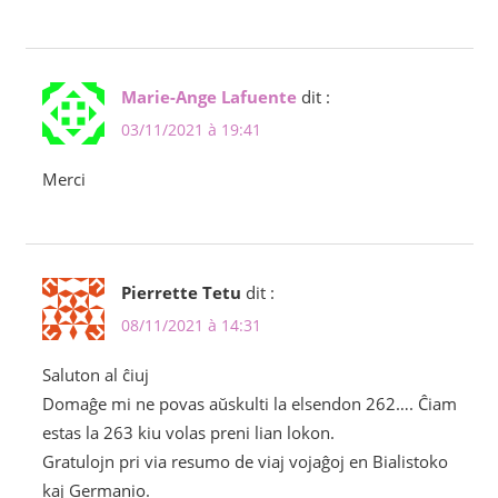
Marie-Ange Lafuente
dit :
03/11/2021 à 19:41
Merci
Pierrette Tetu
dit :
08/11/2021 à 14:31
Saluton al ĉiuj
Domaĝe mi ne povas aŭskulti la elsendon 262…. Ĉiam
estas la 263 kiu volas preni lian lokon.
Gratulojn pri via resumo de viaj vojaĝoj en Bialistoko
kaj Germanio.