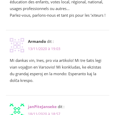
éducation des enfants, votes local, régional, national,
usages professionnels ou autres…
Parlez-vous, parlons-nous et tant pis pour les ‘xiteurs !
Armando
dit :
13/11/2020 à 19:03
Mi dankas vin, Ines, pro via artikolo! Mi tre ŝatis legi
vian vojaĝon en Varsovio! Mi konkludas, ke ekzistas
du grandaj esperoj en la mondo: Esperanto kaj la
dolĉa krespo.
janPiteJanseke
dit :
18/11/2020 à 18:57