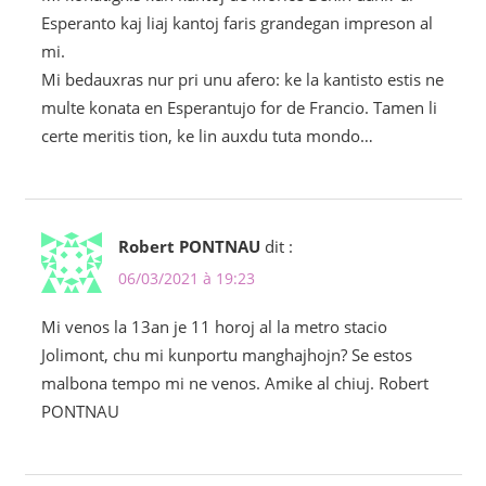
Esperanto kaj liaj kantoj faris grandegan impreson al
mi.
Mi bedauxras nur pri unu afero: ke la kantisto estis ne
multe konata en Esperantujo for de Francio. Tamen li
certe meritis tion, ke lin auxdu tuta mondo…
Robert PONTNAU
dit :
06/03/2021 à 19:23
Mi venos la 13an je 11 horoj al la metro stacio
Jolimont, chu mi kunportu manghajhojn? Se estos
malbona tempo mi ne venos. Amike al chiuj. Robert
PONTNAU