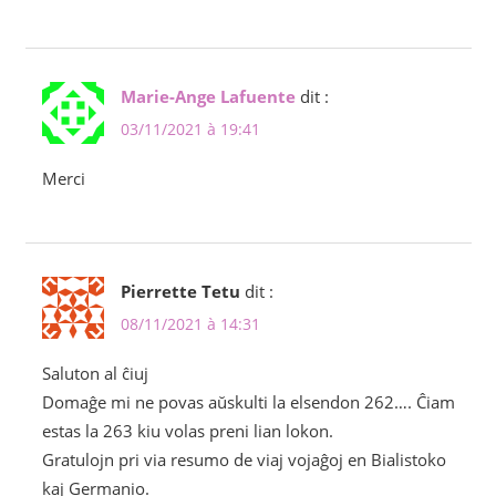
Marie-Ange Lafuente
dit :
03/11/2021 à 19:41
Merci
Pierrette Tetu
dit :
08/11/2021 à 14:31
Saluton al ĉiuj
Domaĝe mi ne povas aŭskulti la elsendon 262…. Ĉiam
estas la 263 kiu volas preni lian lokon.
Gratulojn pri via resumo de viaj vojaĝoj en Bialistoko
kaj Germanio.