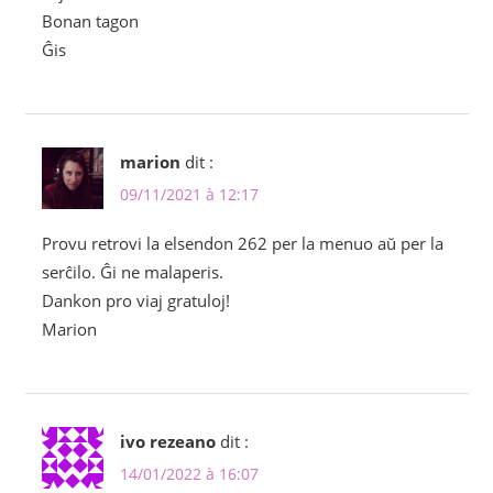
Bonan tagon
Ĝis
marion
dit :
09/11/2021 à 12:17
Provu retrovi la elsendon 262 per la menuo aŭ per la
serĉilo. Ĝi ne malaperis.
Dankon pro viaj gratuloj!
Marion
ivo rezeano
dit :
14/01/2022 à 16:07