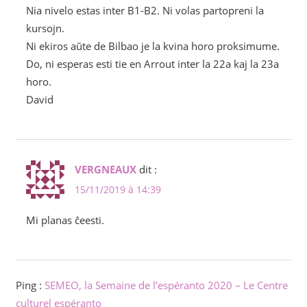
Nia nivelo estas inter B1-B2. Ni volas partopreni la
kursojn.
Ni ekiros aŭte de Bilbao je la kvina horo proksimume.
Do, ni esperas esti tie en Arrout inter la 22a kaj la 23a
horo.
David
VERGNEAUX
dit :
15/11/2019 à 14:39
Mi planas ĉeesti.
Ping :
SEMEO, la Semaine de l’espéranto 2020 – Le Centre
culturel espéranto