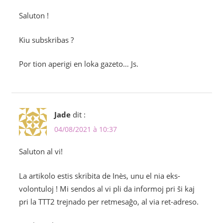
Saluton !
Kiu subskribas ?
Por tion aperigi en loka gazeto… Js.
Jade
dit :
04/08/2021 à 10:37
Saluton al vi!
La artikolo estis skribita de Inès, unu el nia eks-
volontuloj ! Mi sendos al vi pli da informoj pri ŝi kaj
pri la TTT2 trejnado per retmesaĝo, al via ret-adreso.