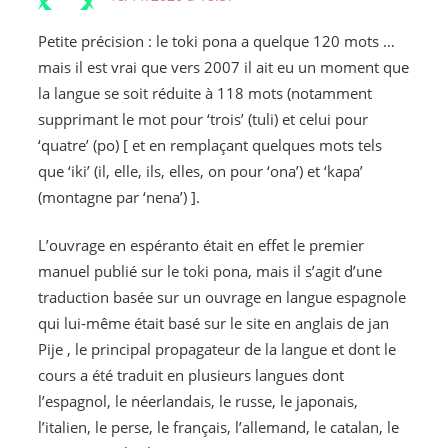
Petite précision : le toki pona a quelque 120 mots …
mais il est vrai que vers 2007 il ait eu un moment que
la langue se soit réduite à 118 mots (notamment
supprimant le mot pour ‘trois’ (tuli) et celui pour
‘quatre’ (po) [ et en remplaçant quelques mots tels
que ‘iki’ (il, elle, ils, elles, on pour ‘ona’) et ‘kapa’
(montagne par ‘nena’) ].
L’ouvrage en espéranto était en effet le premier
manuel publié sur le toki pona, mais il s’agit d’une
traduction basée sur un ouvrage en langue espagnole
qui lui-même était basé sur le site en anglais de jan
Pije , le principal propagateur de la langue et dont le
cours a été traduit en plusieurs langues dont
l’espagnol, le néerlandais, le russe, le japonais,
l’italien, le perse, le français, l’allemand, le catalan, le