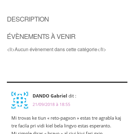
DESCRIPTION
ÉVÈNEMENTS À VENIR
<li>Aucun évènement dans cette catégorie</li>
DANDO Gabriel
dit :
21/09/2018 à 18:55
Mi trovas ke tiun « reto-pagxon » estas tre agrabla kaj
tre facila pri vidi kiel bela lingvo estas esperanto.
Mi simple diras « bravo » al ciuj kiuj fari gxin.