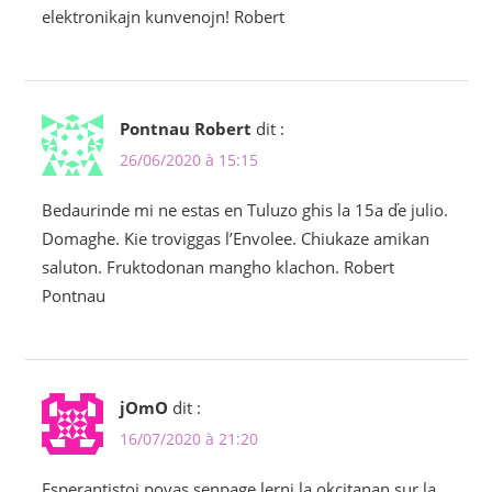
elektronikajn kunvenojn! Robert
Pontnau Robert
dit :
26/06/2020 à 15:15
Bedaurinde mi ne estas en Tuluzo ghis la 15a ďe julio.
Domaghe. Kie troviggas l’Envolee. Chiukaze amikan
saluton. Fruktodonan mangho klachon. Robert
Pontnau
jOmO
dit :
16/07/2020 à 21:20
Esperantistoj povas senpage lerni la okcitanan sur la