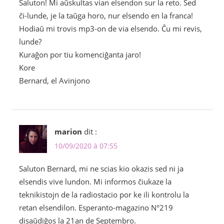
Saluton! Mi aŭskultas vian elsendon sur la reto. Sed
ĉi-lunde, je la taŭga horo, nur elsendo en la franca!
Hodiaŭ mi trovis mp3-on de via elsendo. Ĉu mi revis,
lunde?
Kuraĝon por tiu komenciĝanta jaro!
Kore
Bernard, el Avinjono
marion
dit :
10/09/2020 à 07:55
Saluton Bernard, mi ne scias kio okazis sed ni ja
elsendis vive lundon. Mi informos ĉiukaze la
teknikistojn de la radiostacio por ke ili kontrolu la
retan elsendilon. Esperanto-magazino N°219
disaŭdiĝos la 21an de Septembro.