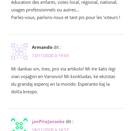
éducation des enfants, votes local, régional, national,
usages professionnels ou autres…
Parlez-vous, parlons-nous et tant pis pour les ‘xiteurs !
Armando
dit :
13/11/2020 à 19:03
Mi dankas vin, Ines, pro via artikolo! Mi tre ŝatis legi
vian vojaĝon en Varsovio! Mi konkludas, ke ekzistas
du grandaj esperoj en la mondo: Esperanto kaj la
dolĉa krespo.
janPiteJanseke
dit :
18/11/2020 à 18:57