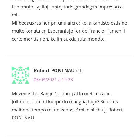
Esperanto kaj liaj kantoj faris grandegan impreson al
mi.
Mi bedauxras nur pri unu afero: ke la kantisto estis ne
multe konata en Esperantujo for de Francio. Tamen li
certe meritis tion, ke lin auxdu tuta mondo…
Robert PONTNAU
dit :
06/03/2021 à 19:23
Mi venos la 13an je 11 horoj al la metro stacio
Jolimont, chu mi kunportu manghajhojn? Se estos
malbona tempo mi ne venos. Amike al chiuj. Robert
PONTNAU