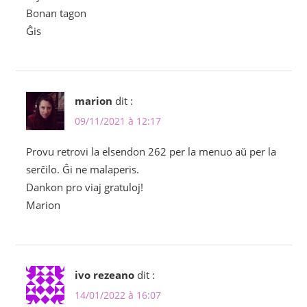
Bonan tagon
Ĝis
marion
dit :
09/11/2021 à 12:17
Provu retrovi la elsendon 262 per la menuo aŭ per la
serĉilo. Ĝi ne malaperis.
Dankon pro viaj gratuloj!
Marion
ivo rezeano
dit :
14/01/2022 à 16:07