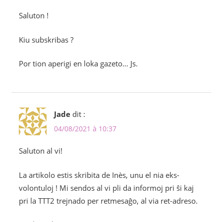
Saluton !
Kiu subskribas ?
Por tion aperigi en loka gazeto… Js.
Jade
dit :
04/08/2021 à 10:37
Saluton al vi!
La artikolo estis skribita de Inès, unu el nia eks-
volontuloj ! Mi sendos al vi pli da informoj pri ŝi kaj
pri la TTT2 trejnado per retmesaĝo, al via ret-adreso.