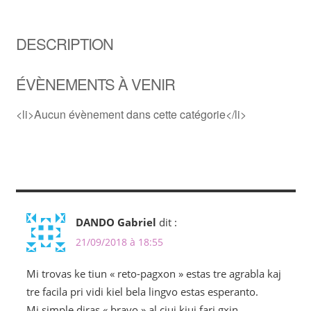
DESCRIPTION
ÉVÈNEMENTS À VENIR
<li>Aucun évènement dans cette catégorie</li>
DANDO Gabriel
dit :
21/09/2018 à 18:55
Mi trovas ke tiun « reto-pagxon » estas tre agrabla kaj
tre facila pri vidi kiel bela lingvo estas esperanto.
Mi simple diras « bravo » al ciuj kiuj fari gxin.