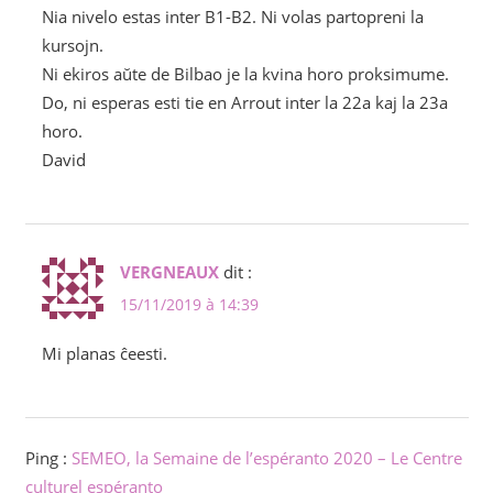
Nia nivelo estas inter B1-B2. Ni volas partopreni la
kursojn.
Ni ekiros aŭte de Bilbao je la kvina horo proksimume.
Do, ni esperas esti tie en Arrout inter la 22a kaj la 23a
horo.
David
VERGNEAUX
dit :
15/11/2019 à 14:39
Mi planas ĉeesti.
Ping :
SEMEO, la Semaine de l’espéranto 2020 – Le Centre
culturel espéranto