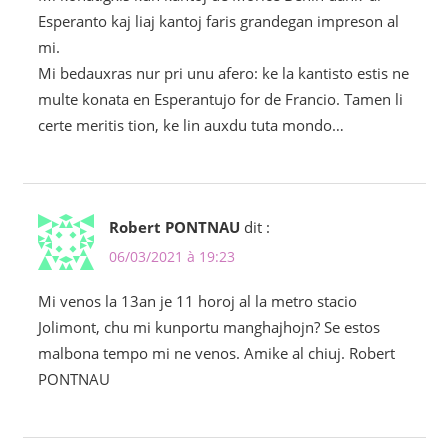
Esperanto kaj liaj kantoj faris grandegan impreson al
mi.
Mi bedauxras nur pri unu afero: ke la kantisto estis ne
multe konata en Esperantujo for de Francio. Tamen li
certe meritis tion, ke lin auxdu tuta mondo…
Robert PONTNAU
dit :
06/03/2021 à 19:23
Mi venos la 13an je 11 horoj al la metro stacio
Jolimont, chu mi kunportu manghajhojn? Se estos
malbona tempo mi ne venos. Amike al chiuj. Robert
PONTNAU