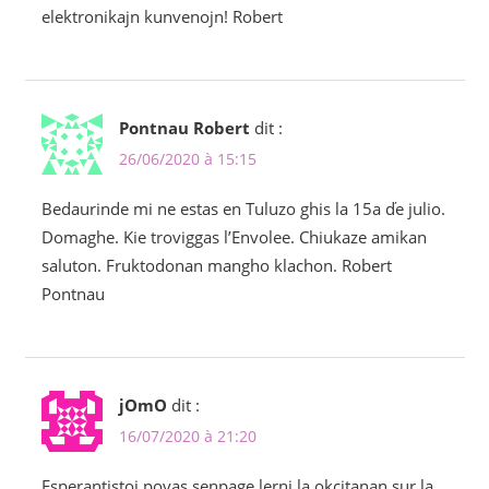
elektronikajn kunvenojn! Robert
Pontnau Robert
dit :
26/06/2020 à 15:15
Bedaurinde mi ne estas en Tuluzo ghis la 15a ďe julio.
Domaghe. Kie troviggas l’Envolee. Chiukaze amikan
saluton. Fruktodonan mangho klachon. Robert
Pontnau
jOmO
dit :
16/07/2020 à 21:20
Esperantistoj povas senpage lerni la okcitanan sur la