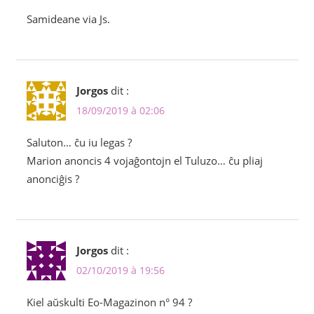
Samideane via Js.
Jorgos
dit :
18/09/2019 à 02:06
Saluton… ĉu iu legas ?
Marion anoncis 4 vojaĝontojn el Tuluzo… ĉu pliaj
anonciĝis ?
Jorgos
dit :
02/10/2019 à 19:56
Kiel aŭskulti Eo-Magazinon n° 94 ?