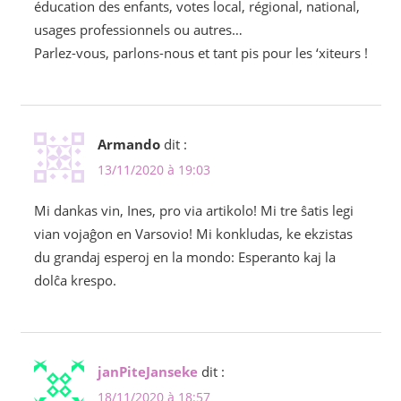
éducation des enfants, votes local, régional, national,
usages professionnels ou autres…
Parlez-vous, parlons-nous et tant pis pour les ‘xiteurs !
Armando
dit :
13/11/2020 à 19:03
Mi dankas vin, Ines, pro via artikolo! Mi tre ŝatis legi
vian vojaĝon en Varsovio! Mi konkludas, ke ekzistas
du grandaj esperoj en la mondo: Esperanto kaj la
dolĉa krespo.
janPiteJanseke
dit :
18/11/2020 à 18:57