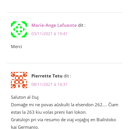
Marie-Ange Lafuente
dit :
03/11/2021 à 19:41
Merci
Pierrette Tetu
dit :
08/11/2021 à 14:31
Saluton al ĉiuj
Domaĝe mi ne povas aŭskulti la elsendon 262…. Ĉiam
estas la 263 kiu volas preni lian lokon.
Gratulojn pri via resumo de viaj vojaĝoj en Bialistoko
kaj Germanio.