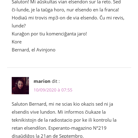
Saluton! Mi aŭskultas vian elsendon sur la reto. Sed
ĉi-lunde, je la taŭga horo, nur elsendo en la franca!
Hodiaŭ mi trovis mp3-on de via elsendo. Ĉu mi revis,
lunde?
Kuraĝon por tiu komenciĝanta jaro!
Kore
Bernard, el Avinjono
marion
dit :
10/09/2020 à 07:55
Saluton Bernard, mi ne scias kio okazis sed ni ja
elsendis vive lundon. Mi informos ĉiukaze la
teknikistojn de la radiostacio por ke ili kontrolu la
retan elsendilon. Esperanto-magazino N°219
disaŭdiĝos la 21an de Septembro.